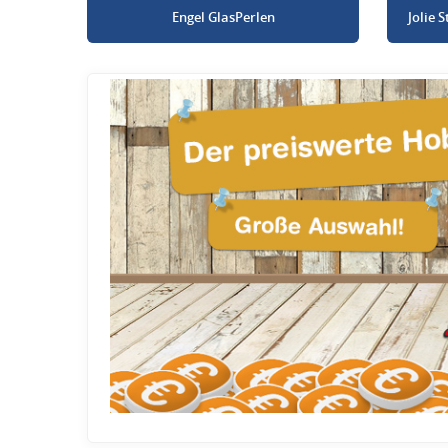
Engel GlasPerlen
Jolie 