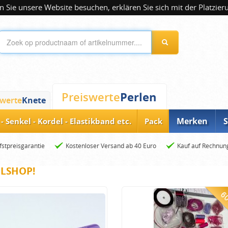
 Sie unsere Website besuchen, erklären Sie sich mit der Platzier
Perlen
Preiswerte
swerte
Knete
Merken
S
- Senkel - Kordel - Elastikband etc.
Pack
fstpreisgarantie
Kostenloser Versand ab 40 Euro
Kauf auf Rechnun
ELSHOP!
60