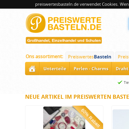
preiswertesbasteln.de verwendet Cookies. Wenn
Ons assortiment:
Preiswertes
Basteln
Prei
Unterteile
Perlen - Charms
Draht 
Tie
NEUE ARTIKEL IM PREISWERTEN BAST
60% Rabatt