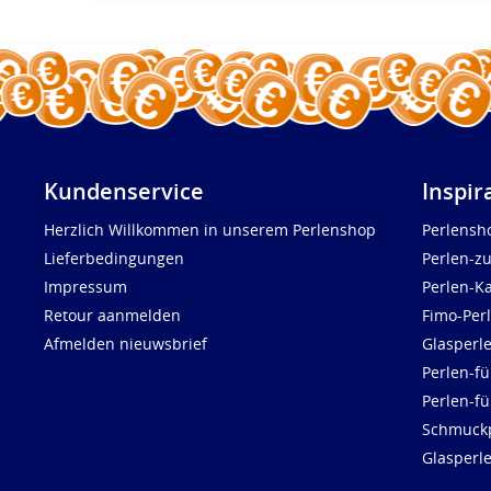
Kundenservice
Inspir
Herzlich Willkommen in unserem Perlenshop
Perlensh
Lieferbedingungen
Perlen-z
Impressum
Perlen-K
Retour aanmelden
Fimo-Per
Afmelden nieuwsbrief
Glasperl
Perlen-fü
Perlen-f
Schmuck
Glasperl