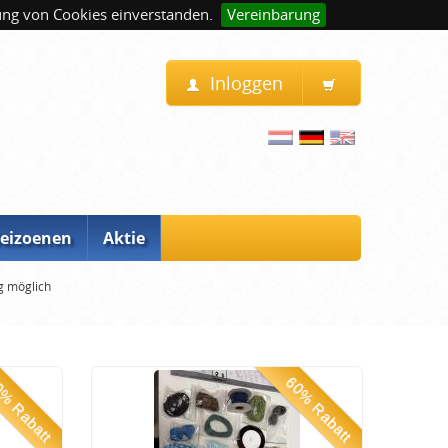
ung von Cookies einverstanden.
Vereinbarung
Inloggen
eizoenen
Aktie
g möglich
% Rabatt
60% Rabatt