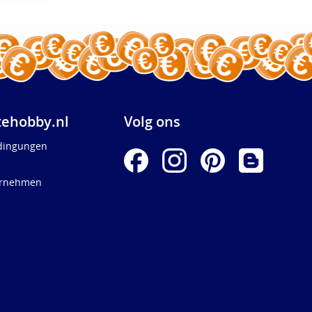
ehobby.nl
Volg ons
dingungen
ernehmen