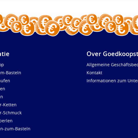
atie
Over Goedkoopst
op
Allgemeine Geschäftsbe
um-Basteln
Kontakt
aufen
Informationen zum Unt
len
en
r-Ketten
ür-Schmuck
perlen
en-zum-Basteln