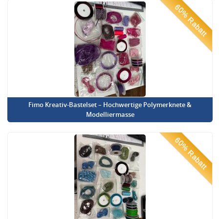
60% Rabatt
Fimo Kreativ-Bastelset – Hochwertige Polymerknete &
Modelliermasse
60% Rabatt