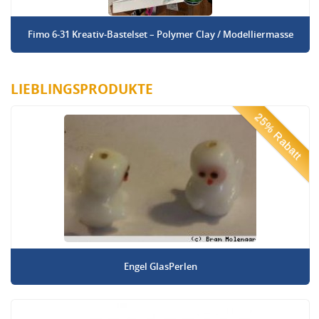
Fimo 6-31 Kreativ-Bastelset – Polymer Clay / Modelliermasse
LIEBLINGSPRODUKTE
25% Rabatt
Engel GlasPerlen