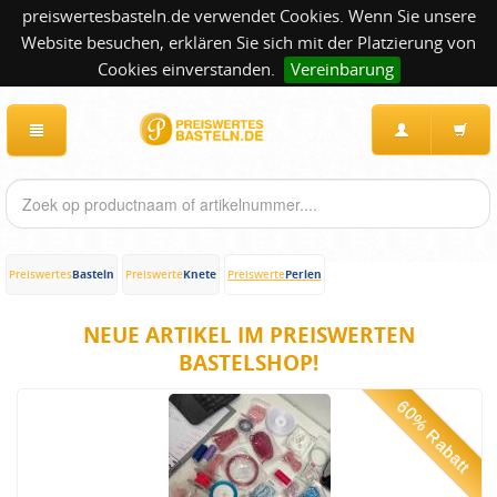
preiswertesbasteln.de verwendet Cookies. Wenn Sie unsere
Website besuchen, erklären Sie sich mit der Platzierung von
Cookies einverstanden.
Vereinbarung
Basteln
Knete
Perlen
Preiswertes
Preiswerte
Preiswerte
NEUE ARTIKEL IM PREISWERTEN
BASTELSHOP!
60% Rabatt