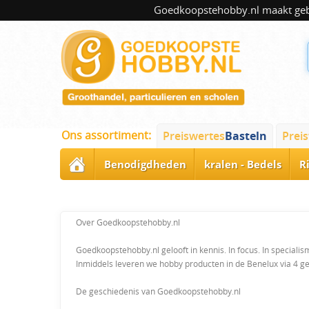
Goedkoopstehobby.nl maakt gebru
Ons assortiment:
Preiswertes
Basteln
Prei
Benodigdheden
kralen - Bedels
R
Over Goedkoopstehobby.nl
Goedkoopstehobby.nl gelooft in kennis. In focus. In special
Inmiddels leveren we hobby producten in de Benelux via 4 g
De geschiedenis van Goedkoopstehobby.nl