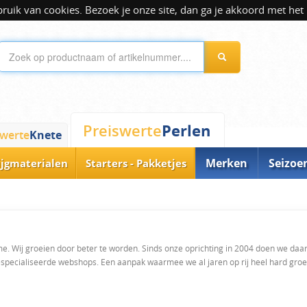
ik van cookies. Bezoek je onze site, dan ga je akkoord met het 
Perlen
Preiswerte
swerte
Knete
Merken
Seizoe
ijgmaterialen
Starters - Pakketjes
isme. Wij groeien door beter te worden. Sinds onze oprichting in 2004 doen we da
especialiseerde webshops. Een aanpak waarmee we al jaren op rij heel hard groe