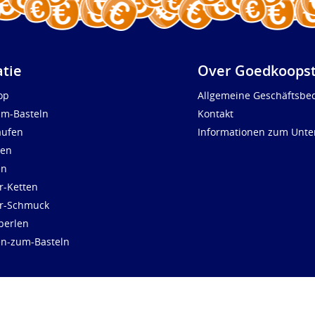
atie
Over Goedkoopst
op
Allgemeine Geschäftsbe
um-Basteln
Kontakt
aufen
Informationen zum Unt
len
en
r-Ketten
ür-Schmuck
perlen
en-zum-Basteln