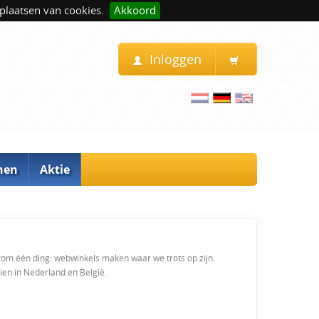
plaatsen van cookies.
Akkoord
Inloggen
nen
Aktie
arom één ding: webwinkels maken waar we trots op zijn.
ien in Nederland en België.