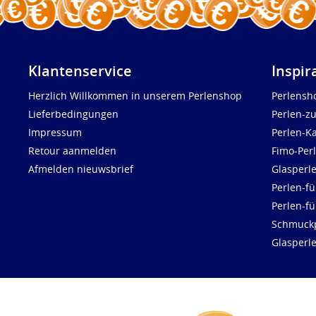
Klantenservice
Inspir
Herzlich Willkommen in unserem Perlenshop
Perlensh
Lieferbedingungen
Perlen-z
Impressum
Perlen-K
Retour aanmelden
Fimo-Per
Afmelden nieuwsbrief
Glasperl
Perlen-fü
Perlen-f
Schmuck
Glasperl