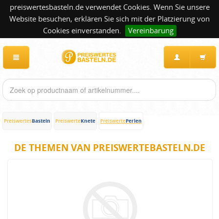
preiswertesbasteln.de verwendet Cookies. Wenn Sie unsere
Website besuchen, erklären Sie sich mit der Platzierung von
Cookies einverstanden.
Vereinbarung
Basteln
Knete
Perlen
Preiswertes
Preiswerte
Preiswerte
DE THEMEN VAN PREISWERTEBASTELN.DE