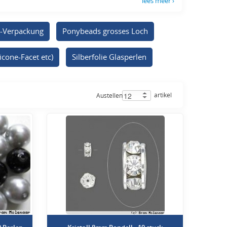
lees meer ›
d-Verpackung
Ponybeads grosses Loch
icone-Facet etc)
Silberfolie Glasperlen
artikel
Austellen