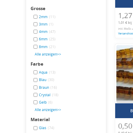
Grosse
1,27
2mm
(11)
1,01 € bij
3mm
(1)
inkl. MwSt. 
4mm
(47)
Versandkos
6mm
(25)
8mm
(21)
Alle anzeigen>>
Farbe
Aqua
(13)
Blau
(30)
Braun
(16)
Crystal
(18)
Gelb
(6)
Alle anzeigen>>
B
Material
0,50
Glas
(74)
0,40 € bij