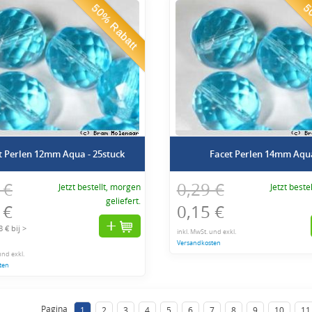
50% Rabatt
50
t Perlen 12mm Aqua - 25stuck
Facet Perlen 14mm Aqu
 €
0,29 €
Jetzt bestellt, morgen
Jetzt beste
geliefert.
 €
0,15 €
 € bij >
inkl. MwSt. und exkl.
Versandkosten
und exkl.
ten
Pagina
1
2
3
4
5
6
7
8
9
10
11