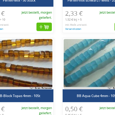
Perlen-Mix - 50 Stuck
Perlen-mix schwarz / weiß - 2
 €
2,33 €
Jetzt bestellt, morgen
Jetzt beste
geliefert.
 > 10
1,52 € bij > 5
und exkl.
inkl. MwSt. und exkl.
ten
Versandkosten
B-Block Topas 4mm - 10St
BB Aqua Cube 4mm - 10
 €
0,50 €
Jetzt bestellt, morgen
Jetzt beste
geliefert.
 > 8
0,46 € bij > 5