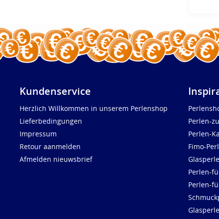
Kundenservice
Inspir
Herzlich Willkommen in unserem Perlenshop
Perlensh
Lieferbedingungen
Perlen-z
Impressum
Perlen-K
Retour aanmelden
Fimo-Per
Afmelden nieuwsbrief
Glasperl
Perlen-fü
Perlen-f
Schmuck
Glasperl