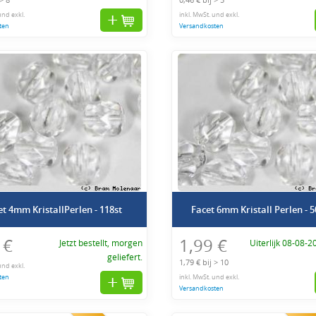
und exkl.
inkl. MwSt. und exkl.
ten
Versandkosten
et 4mm KristallPerlen - 118st
Facet 6mm Kristall Perlen - 
 €
1,99 €
Jetzt bestellt, morgen
Uiterlijk 08-08-2
geliefert.
1,79 € bij > 10
und exkl.
ten
inkl. MwSt. und exkl.
Versandkosten