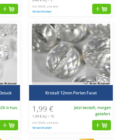
inkl. MwSt. und exkl.
Versandkosten
50stuck
Kristall 12mm Perlen Facet
1,99 €
026 in huis.
Jetzt bestellt, morgen
geliefert.
1,59 € bij > 10
inkl. MwSt. und exkl.
Versandkosten