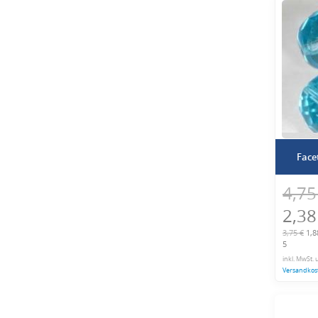
Face
4,75
2,38
3,75 €
1,88
5
inkl. MwSt. 
Versandkos