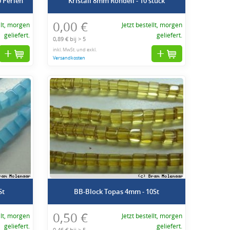
0 Perlen
Kristall 8mm Rondell - 10 stuck
0,00 €
llt, morgen
Jetzt bestellt, morgen
geliefert.
geliefert.
0,89 € bij > 5
inkl. MwSt. und exkl.
Versandkosten
St
BB-Block Topas 4mm - 10St
0,50 €
llt, morgen
Jetzt bestellt, morgen
geliefert.
geliefert.
0,46 € bij > 5