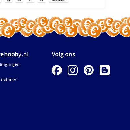
ehobby.nl
Volg ons
dingungen
ernehmen