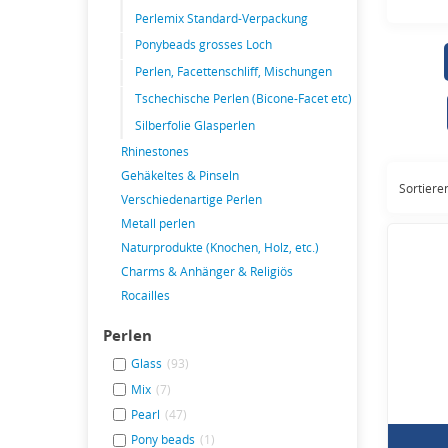
Perlemix Standard-Verpackung
-
Tsch
-
Budg
Ponybeads grosses Loch
-
Face
Perlen, Facettenschliff, Mischungen
-
Dopp
Tschechische Perlen (Bicone-Facet etc)
Silberfolie Glasperlen
-
Rocai
Rhinestones
-
Musc
Gehäkeltes & Pinseln
-
Und
Sortier
Verschiedenartige Perlen
Treff
Metall perlen
Naturprodukte (Knochen, Holz, etc.)
Charms & Anhänger & Religiös
Rocailles
Perlen
Glass
(93)
Mix
(7)
Pearl
(47)
Pony beads
(1)