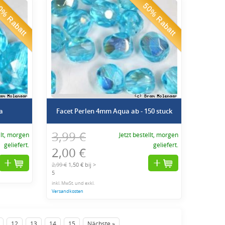
% Rabatt
50% Rabatt
a
Facet Perlen 4mm Aqua ab - 150 stuck
3,99 €
llt, morgen
Jetzt bestellt, morgen
geliefert.
geliefert.
2,00 €
2,99 €
1,50 € bij >
5
inkl. MwSt. und exkl.
Versandkosten
12
13
14
15
Nächste »