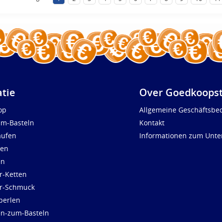
atie
Over Goedkoopst
op
Allgemeine Geschäftsbe
um-Basteln
Kontakt
aufen
Informationen zum Unt
len
en
r-Ketten
ür-Schmuck
perlen
en-zum-Basteln