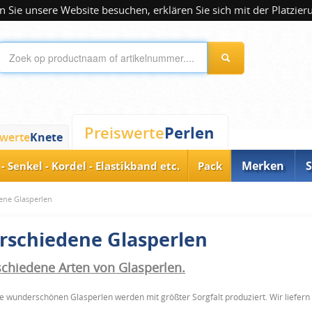
 Sie unsere Website besuchen, erklären Sie sich mit der Platzier
Perlen
Preiswerte
swerte
Knete
Merken
S
- Senkel - Kordel - Elastikband etc.
Pack
ene Glasperlen
rschiedene Glasperlen
schiedene Arten von
Glasperlen
.
e wunderschönen Glasperlen werden mit größter Sorgfalt produziert
. Wir liefer
ktgruppen: