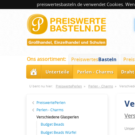
preiswertesbasteln.de verwendet Cookies. Wenn
Ons assortiment:
Preiswertes
Basteln
Prei
Unterteile
Perlen - Charms
Draht 
U bent nu hier:
PreiswertePerlen
»
Perlen - Charms
»
Verschied
Ve
PreiswertePerlen
Perlen - Charms
Ver
Verschiedene Glasperlen
Budget Beads
Unser
Budget Beads Würfel
Produ