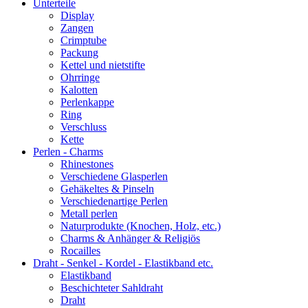
Unterteile
Display
Zangen
Crimptube
Packung
Kettel und nietstifte
Ohrringe
Kalotten
Perlenkappe
Ring
Verschluss
Kette
Perlen - Charms
Rhinestones
Verschiedene Glasperlen
Gehäkeltes & Pinseln
Verschiedenartige Perlen
Metall perlen
Naturprodukte (Knochen, Holz, etc.)
Charms & Anhänger & Religiös
Rocailles
Draht - Senkel - Kordel - Elastikband etc.
Elastikband
Beschichteter Sahldraht
Draht