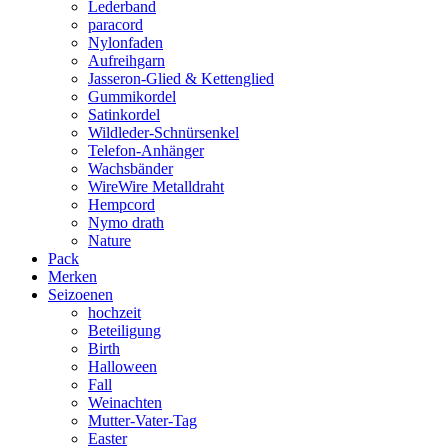
Lederband
paracord
Nylonfaden
Aufreihgarn
Jasseron-Glied & Kettenglied
Gummikordel
Satinkordel
Wildleder-Schnürsenkel
Telefon-Anhänger
Wachsbänder
WireWire Metalldraht
Hempcord
Nymo drath
Nature
Pack
Merken
Seizoenen
hochzeit
Beteiligung
Birth
Halloween
Fall
Weinachten
Mutter-Vater-Tag
Easter