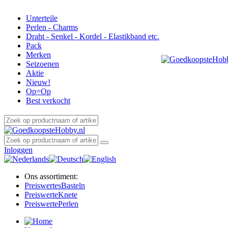
Unterteile
Perlen - Charms
Draht - Senkel - Kordel - Elastikband etc.
Pack
Merken
Seizoenen
Aktie
Nieuw!
Op=Op
Best verkocht
Inloggen
Ons assortiment:
Preiswertes
Basteln
Preiswerte
Knete
Preiswerte
Perlen