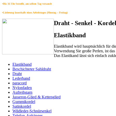
•Bis 16 Uhr bestellt, am selben Tag versandt
•Lieferung innerhalb eines Arbeitstages (Montag – Freitag)
Draht - Senkel - Kordel
Elastikband
Elastikband wird hauptsächlich für 
Verwendung Sie große Perlen, ist da
Das Elastikand lässt sich einfach zuk
Elastikband
Beschichteter Sahldraht
Draht
Lederband
paracord
Nylonfaden
Aufreihgarn
Jasseron-Glied & Kettenglied
Gummikordel
Satinkordel
Wildleder-Schnürsenkel
Telefon-Anhänger