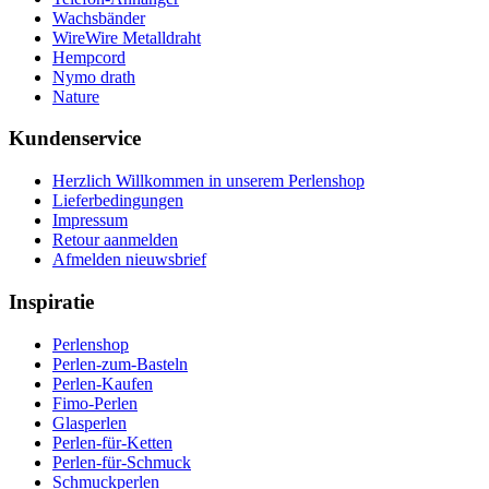
Wachsbänder
WireWire Metalldraht
Hempcord
Nymo drath
Nature
Kundenservice
Herzlich Willkommen in unserem Perlenshop
Lieferbedingungen
Impressum
Retour aanmelden
Afmelden nieuwsbrief
Inspiratie
Perlenshop
Perlen-zum-Basteln
Perlen-Kaufen
Fimo-Perlen
Glasperlen
Perlen-für-Ketten
Perlen-für-Schmuck
Schmuckperlen