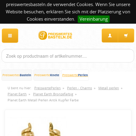
preiswertesbasteln.de verwendet Cookies. Wenn Sie unsere
Website besuchen, erklären Sie sich mit der Platzierung von
Cookies einverstanden.
Vereinbarung
Basteln
Knete
Perlen
Preiswertes
Preiswerte
Preiswerte
U bent nu hier:
PreiswertePerlen
»
Perlen - Charms
»
Metall perlen
»
Planet Earth
»
Planet Earth Bronzefarbig
»
Planet Earth Metall Perlen Antik Kupfer Farbe