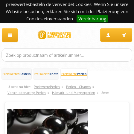
preiswertesbasteln.de verwendet Cookies. Wenn Sie unsere
Website besuchen, erklären Sie sich mit der Platzierung von
Cookies einverstanden.
Vereinbarung
Basteln
Knete
Perlen
Preiswertes
Preiswerte
Preiswerte
U bent nu hier:
PreiswertePerlen
»
Perlen - Charms
»
Verschiedenartige Perlen
»
Hämatit- und Magnetperlen
»
8mm