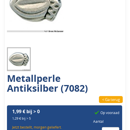
Metallperle
Antiksilber (7082)
< Ga terug
1,99 € bij > 0
Op vooraad
1,29 € bij > 5
Aantal
Jetzt bestellt, morgen geliefert.