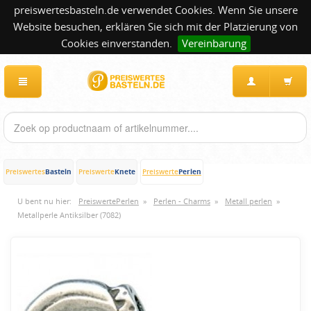
preiswertesbasteln.de verwendet Cookies. Wenn Sie unsere
Website besuchen, erklären Sie sich mit der Platzierung von
Cookies einverstanden.
Vereinbarung
Basteln
Knete
Perlen
Preiswertes
Preiswerte
Preiswerte
U bent nu hier:
PreiswertePerlen
»
Perlen - Charms
»
Metall perlen
»
Metallperle Antiksilber (7082)