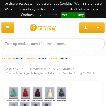
preiswertesbasteln.de verwendet Cookies. Wenn Sie unsere
Website besuchen, erklären Sie sich mit der Platzierung von
Cookies einverstanden.
Vereinbarung
Basteln
Knete
Perlen
Preiswertes
Preiswerte
Preiswerte
U bent nu hier:
PreiswertePerlen
»
Perlen - Charms
»
Charms & Anhänger & Religiös
»
Religiös
»
Buddha türkis grün 25*18