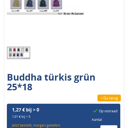
Buddha türkis grün
25*18
< Ga terug
1,27 € bij > 0
Op vooraad
1,01 € bij > 5
Aantal
Jetzt bestellt, morgen geliefert.