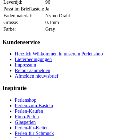
Levertijd:
96
Passt im Briefkasten:
Ja
Fadenmaterial:
Nymo Draht
Grosse:
0.1mm
Farbe:
Gray
Kundenservice
Herzlich Willkommen in unserem Perlenshop
Lieferbedingungen
Impressum
Retour aanmelden
Afmelden nieuwsbrief
Inspiratie
Perlenshop
Perlen-zum-Basteln
Perlen-Kaufen
Fimo-Perlen
Glasperlen
Perlen-für-Ketten
Perlen-für-Schmuck