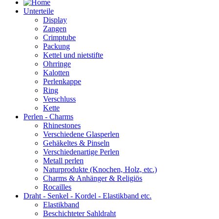
Unterteile
Display
Zangen
Crimptube
Packung
Kettel und nietstifte
Ohrringe
Kalotten
Perlenkappe
Ring
Verschluss
Kette
Perlen - Charms
Rhinestones
Verschiedene Glasperlen
Gehäkeltes & Pinseln
Verschiedenartige Perlen
Metall perlen
Naturprodukte (Knochen, Holz, etc.)
Charms & Anhänger & Religiös
Rocailles
Draht - Senkel - Kordel - Elastikband etc.
Elastikband
Beschichteter Sahldraht