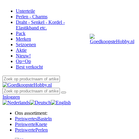
Unterteile
Perlen - Charms
Draht - Senkel - Kordel -
Elastikband etc.
Pack
Merken
Seizoenen
Aktie
Nieuw!
Op=Op
Best verkocht
Inloggen
Ons assortiment:
Preiswertes
Basteln
Preiswerte
Knete
Preiswerte
Perlen