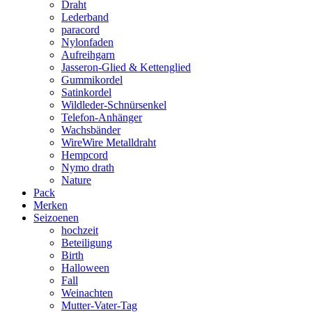
Draht
Lederband
paracord
Nylonfaden
Aufreihgarn
Jasseron-Glied & Kettenglied
Gummikordel
Satinkordel
Wildleder-Schnürsenkel
Telefon-Anhänger
Wachsbänder
WireWire Metalldraht
Hempcord
Nymo drath
Nature
Pack
Merken
Seizoenen
hochzeit
Beteiligung
Birth
Halloween
Fall
Weinachten
Mutter-Vater-Tag