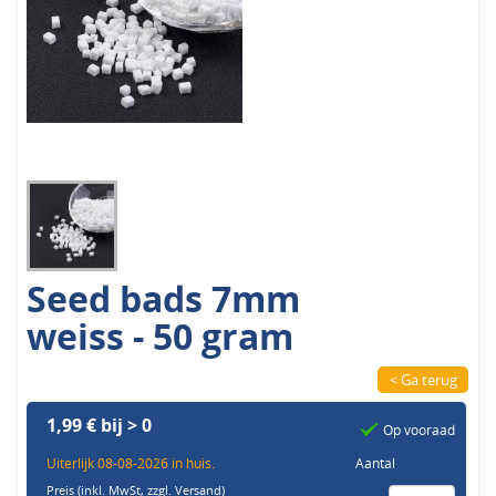
Seed bads 7mm
weiss - 50 gram
< Ga terug
1,99 € bij > 0
Op vooraad
Uiterlijk 08-08-2026 in huis.
Aantal
Preis (inkl. MwSt,
zzgl. Versand
)