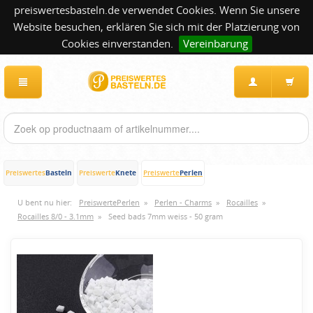
preiswertesbasteln.de verwendet Cookies. Wenn Sie unsere
Website besuchen, erklären Sie sich mit der Platzierung von
Cookies einverstanden.
Vereinbarung
Basteln
Knete
Perlen
Preiswertes
Preiswerte
Preiswerte
U bent nu hier:
PreiswertePerlen
»
Perlen - Charms
»
Rocailles
»
Rocailles 8/0 - 3.1mm
»
Seed bads 7mm weiss - 50 gram