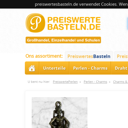
preiswertesbasteln.de verwendet Cookies. Wenn
Ons assortiment:
Preiswertes
Basteln
Prei
Unterteile
Perlen - Charms
Draht 
U bent nu hier:
PreiswertePerlen
»
Perlen - Charms
»
Charms & 