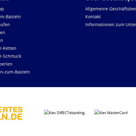
op
Allgemeine Geschäftsbe
um-Basteln
Kontakt
aufen
Informationen zum Unt
len
en
r-Ketten
ür-Schmuck
perlen
en-zum-Basteln