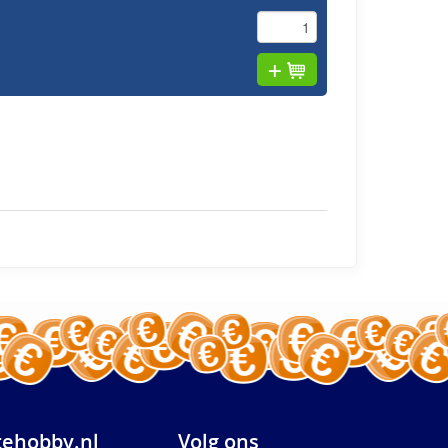
ehobby.nl
Volg ons