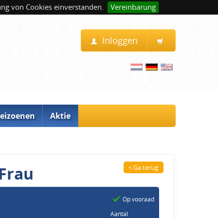
ung von Cookies einverstanden.
Vereinbarung
Inloggen
eizoenen
Aktie
 Frau
< Ga terug
Op vooraad
Aantal