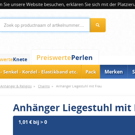
 Sie unsere Website besuchen, erklären Sie sich mit der Platzier
Perlen
Preiswerte
swerte
Knete
Merken
S
- Senkel - Kordel - Elastikband etc.
Pack
Anhänger & Religiös
»
Charms
»
Anhänger Liegestuhl mit Frau
Anhänger Liegestuhl mit
1,01 € bij > 0