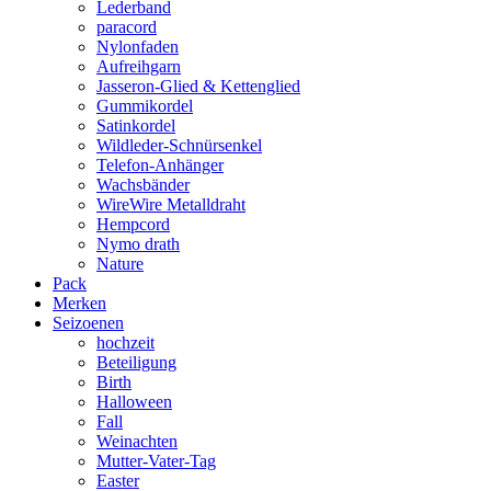
Lederband
paracord
Nylonfaden
Aufreihgarn
Jasseron-Glied & Kettenglied
Gummikordel
Satinkordel
Wildleder-Schnürsenkel
Telefon-Anhänger
Wachsbänder
WireWire Metalldraht
Hempcord
Nymo drath
Nature
Pack
Merken
Seizoenen
hochzeit
Beteiligung
Birth
Halloween
Fall
Weinachten
Mutter-Vater-Tag
Easter