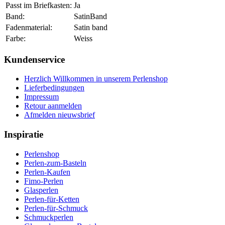
Passt im Briefkasten:
Ja
Band:
SatinBand
Fadenmaterial:
Satin band
Farbe:
Weiss
Kundenservice
Herzlich Willkommen in unserem Perlenshop
Lieferbedingungen
Impressum
Retour aanmelden
Afmelden nieuwsbrief
Inspiratie
Perlenshop
Perlen-zum-Basteln
Perlen-Kaufen
Fimo-Perlen
Glasperlen
Perlen-für-Ketten
Perlen-für-Schmuck
Schmuckperlen