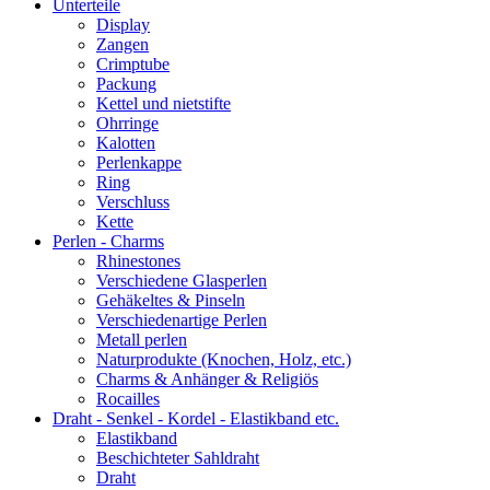
Unterteile
Display
Zangen
Crimptube
Packung
Kettel und nietstifte
Ohrringe
Kalotten
Perlenkappe
Ring
Verschluss
Kette
Perlen - Charms
Rhinestones
Verschiedene Glasperlen
Gehäkeltes & Pinseln
Verschiedenartige Perlen
Metall perlen
Naturprodukte (Knochen, Holz, etc.)
Charms & Anhänger & Religiös
Rocailles
Draht - Senkel - Kordel - Elastikband etc.
Elastikband
Beschichteter Sahldraht
Draht