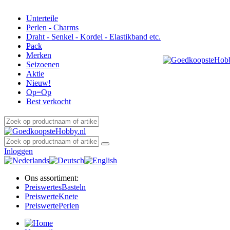
Unterteile
Perlen - Charms
Draht - Senkel - Kordel - Elastikband etc.
Pack
Merken
Seizoenen
Aktie
Nieuw!
Op=Op
Best verkocht
Inloggen
Ons assortiment:
Preiswertes
Basteln
Preiswerte
Knete
Preiswerte
Perlen