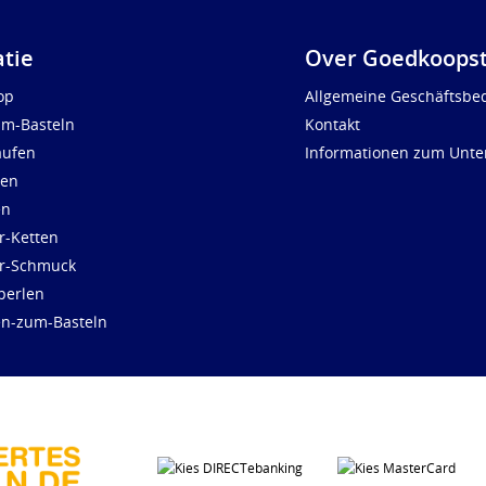
atie
Over Goedkoopst
op
Allgemeine Geschäftsbe
um-Basteln
Kontakt
aufen
Informationen zum Unt
len
en
r-Ketten
ür-Schmuck
perlen
en-zum-Basteln