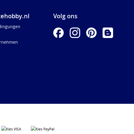
ehobby.nl
Volg ons
dingungen
ernehmen