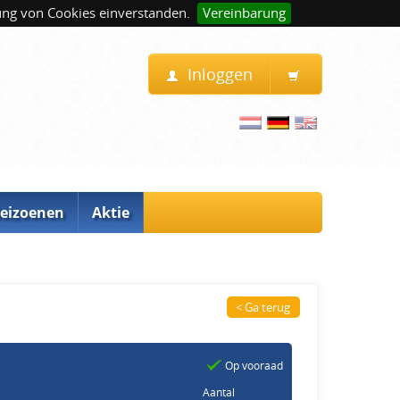
ung von Cookies einverstanden.
Vereinbarung
Inloggen
eizoenen
Aktie
< Ga terug
Op vooraad
Aantal