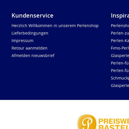
Kundenservice
Inspir
Herzlich Willkommen in unserem Perlenshop
Perlensh
Lieferbedingungen
Perlen-z
Impressum
Perlen-K
Retour aanmelden
Fimo-Per
Afmelden nieuwsbrief
Glasperl
Perlen-fü
Perlen-f
Schmuck
Glasperl