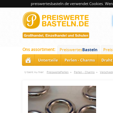
preiswertesbasteln.de verwendet Cookies. Wenn
Ons assortiment:
Preiswertes
Basteln
Prei
Unterteile
Perlen - Charms
Draht 
U bent nu hier:
PreiswertePerlen
»
Perlen - Charms
»
Verschied