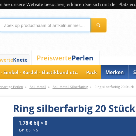
 Sie unsere Website besuchen, erklären Sie sich mit der Platzier
Perlen
Preiswerte
swerte
Knete
Merken
S
- Senkel - Kordel - Elastikband etc.
Pack
enartige Perlen
»
Bali-Metall
»
Bali-Metall Silberfarbig
»
Ring silberfarbig 20 Stück
Ring silberfarbig 20 Stück
1,78 € bij > 0
1,41 € bij > 5