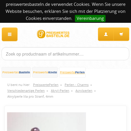
preiswertesbasteln.de verwendet Cookies. Wenn Sie unsere
Website besuchen, erklären Sie sich mit der Platzierung von
Cookies einverstanden.
Vereinbarung
Basteln
Knete
Perlen
Preiswertes
Preiswerte
Preiswerte
U bent nu hier:
PreiswertePerlen
»
Perlen - Charms
»
Verschiedenartige Perlen
»
Akryl-Perlen
»
Acrylperlen
»
Akrylperle lila pro Stranf, 4mm