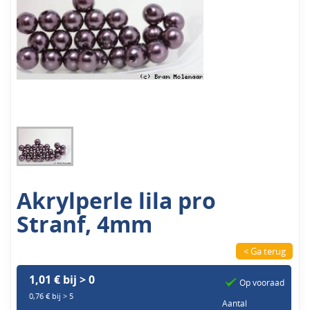
Akrylperle lila pro
Stranf, 4mm
< Ga terug
1,01 € bij > 0
Op vooraad
0,76 € bij > 5
Aantal