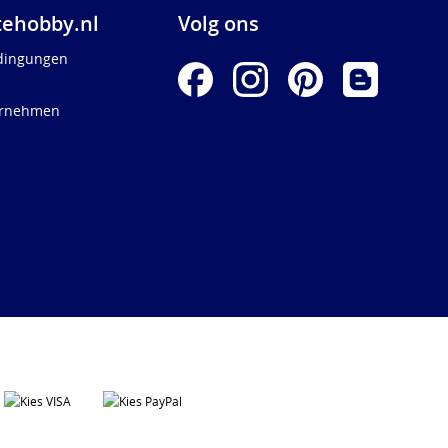
ehobby.nl
Volg ons
dingungen
ernehmen