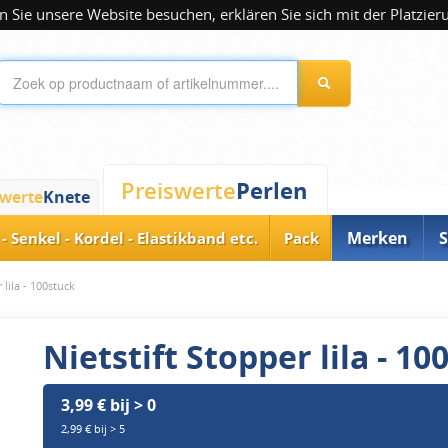
 Sie unsere Website besuchen, erklären Sie sich mit der Platzier
Perlen
Preiswerte
swerte
Knete
Merken
S
- Senkel - Kordel - Elastikband etc.
Pack
 lila - 100stuck
Nietstift Stopper lila - 10
3,99 € bij > 0
2,99 € bij > 5