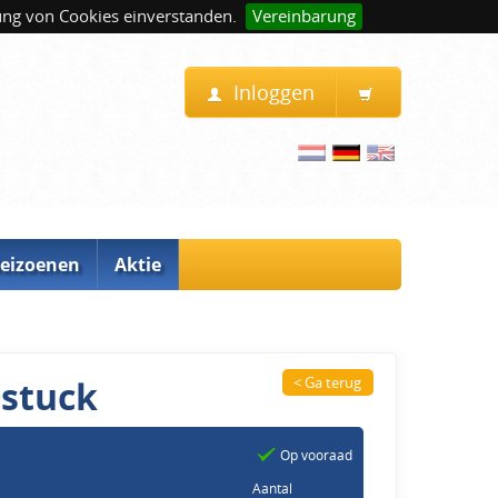
ung von Cookies einverstanden.
Vereinbarung
Inloggen
eizoenen
Aktie
0stuck
< Ga terug
Op vooraad
Aantal