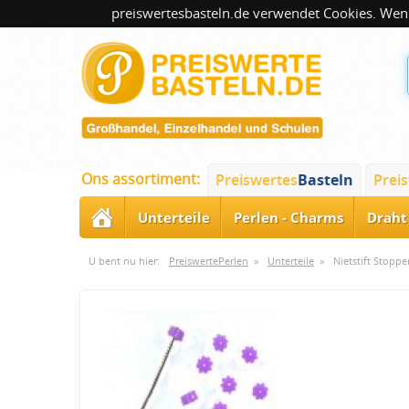
preiswertesbasteln.de verwendet Cookies. Wenn
Ons assortiment:
Preiswertes
Basteln
Prei
Unterteile
Perlen - Charms
Draht 
U bent nu hier:
PreiswertePerlen
»
Unterteile
»
Nietstift Stopper