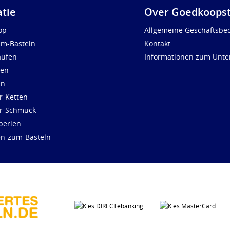
atie
Over Goedkoopst
op
Allgemeine Geschäftsbe
um-Basteln
Kontakt
aufen
Informationen zum Unt
len
en
r-Ketten
ür-Schmuck
perlen
en-zum-Basteln