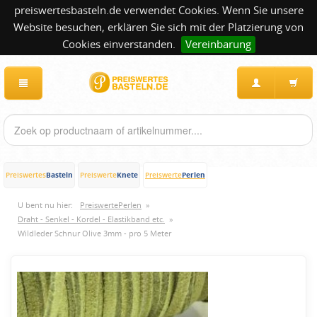
preiswertesbasteln.de verwendet Cookies. Wenn Sie unsere
Website besuchen, erklären Sie sich mit der Platzierung von
Cookies einverstanden.
Vereinbarung
Basteln
Knete
Perlen
Preiswertes
Preiswerte
Preiswerte
U bent nu hier:
PreiswertePerlen
»
Draht - Senkel - Kordel - Elastikband etc.
»
Wildleder Schnur Olive 3mm - pro 5 Meter