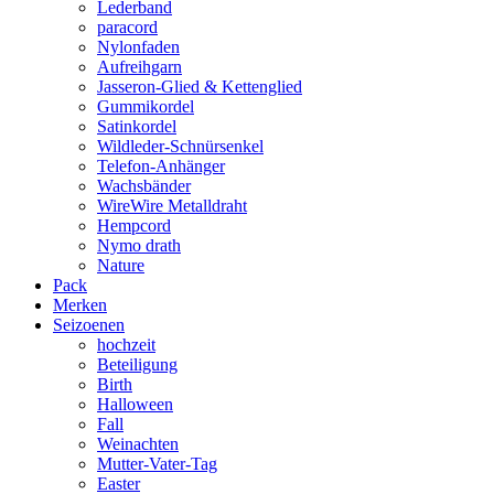
Lederband
paracord
Nylonfaden
Aufreihgarn
Jasseron-Glied & Kettenglied
Gummikordel
Satinkordel
Wildleder-Schnürsenkel
Telefon-Anhänger
Wachsbänder
WireWire Metalldraht
Hempcord
Nymo drath
Nature
Pack
Merken
Seizoenen
hochzeit
Beteiligung
Birth
Halloween
Fall
Weinachten
Mutter-Vater-Tag
Easter