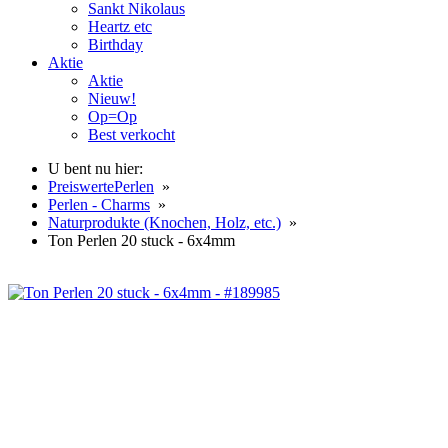
Sankt Nikolaus
Heartz etc
Birthday
Aktie
Aktie
Nieuw!
Op=Op
Best verkocht
U bent nu hier:
PreiswertePerlen
»
Perlen - Charms
»
Naturprodukte (Knochen, Holz, etc.)
»
Ton Perlen 20 stuck - 6x4mm