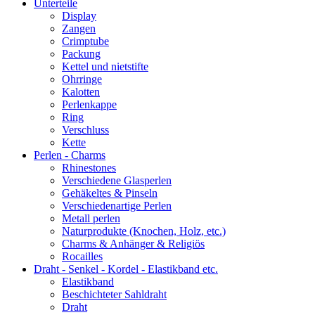
Unterteile
Display
Zangen
Crimptube
Packung
Kettel und nietstifte
Ohrringe
Kalotten
Perlenkappe
Ring
Verschluss
Kette
Perlen - Charms
Rhinestones
Verschiedene Glasperlen
Gehäkeltes & Pinseln
Verschiedenartige Perlen
Metall perlen
Naturprodukte (Knochen, Holz, etc.)
Charms & Anhänger & Religiös
Rocailles
Draht - Senkel - Kordel - Elastikband etc.
Elastikband
Beschichteter Sahldraht
Draht