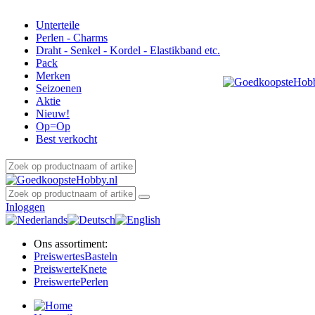
Unterteile
Perlen - Charms
Draht - Senkel - Kordel - Elastikband etc.
Pack
Merken
Seizoenen
Aktie
Nieuw!
Op=Op
Best verkocht
Inloggen
Ons assortiment:
Preiswertes
Basteln
Preiswerte
Knete
Preiswerte
Perlen