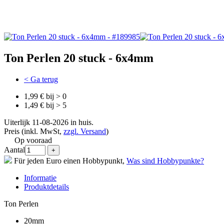
Ton Perlen 20 stuck - 6x4mm
< Ga terug
1,99 € bij > 0
1,49 € bij > 5
Uiterlijk 11-08-2026 in huis.
Preis (inkl. MwSt,
zzgl. Versand
)
Op vooraad
Aantal
Für jeden Euro einen Hobbypunkt,
Was sind Hobbypunkte?
Informatie
Produktdetails
Ton Perlen
20mm