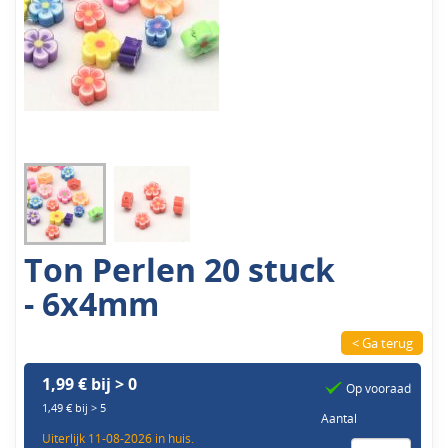
Ton Perlen 20 stuck
- 6x4mm
< Ga terug
1,99 € bij > 0
Op vooraad
1,49 € bij > 5
Aantal
Uiterlijk 11-08-2026 in huis.