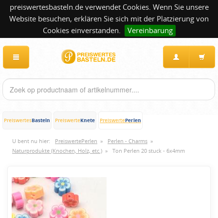
preiswertesbasteln.de verwendet Cookies. Wenn Sie unsere
Website besuchen, erklären Sie sich mit der Platzierung von
Cookies einverstanden.
Vereinbarung
Basteln
Knete
Perlen
Preiswertes
Preiswerte
Preiswerte
U bent nu hier:
PreiswertePerlen
»
Perlen - Charms
»
Naturprodukte (Knochen, Holz, etc.)
»
Ton Perlen 20 stuck - 6x4mm