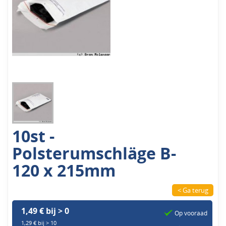
10st -
Polsterumschläge B-
120 x 215mm
< Ga terug
1,49 € bij > 0
Op vooraad
1,29 € bij > 10