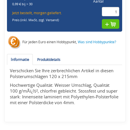
Aantal
0,99 € bij > 30
Jetzt bestellt, morgen geliefert.
Preis (inkl. MwSt,
zzgl. Versand
)
Für jeden Euro einen Hobbypunkt,
Was sind Hobbypunkte?
Informatie
Produktdetails
Verschicken Sie Ihre zerbrechlichen Artikel in diesen
Polsterumschlägen 120 x 215mm
Hochwertige Qualität: Weisser Umschlag, Qualität
100 g/mÃï¿½², chlorfrei gebleicht. Stossfest und super
stark: Innenseite laminiert mit Polyethylen-Polsterfolie
mit einer Polsterdicke von 4mm.