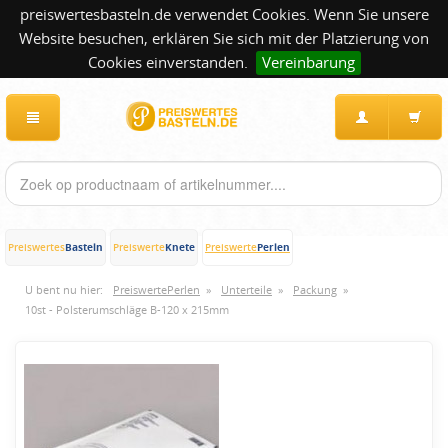
preiswertesbasteln.de verwendet Cookies. Wenn Sie unsere
Website besuchen, erklären Sie sich mit der Platzierung von
Cookies einverstanden.
Vereinbarung
Basteln
Knete
Perlen
Preiswertes
Preiswerte
Preiswerte
U bent nu hier:
PreiswertePerlen
»
Unterteile
»
Packung
»
10st - Polsterumschläge B-120 x 215mm