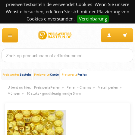
preiswertesbasteln.de verwendet Cookies. Wenn Sie unsere
Website besuchen, erklären Sie sich mit der Platzierung von
Cookies einverstanden.
Vereinbarung
Basteln
Knete
Perlen
Preiswertes
Preiswerte
Preiswerte
U bent nu hier:
PreiswertePerlen
»
Perlen - Charms
»
Metall perlen
»
Münzen
»
10 stuks - goudkleurig rondje 5mm