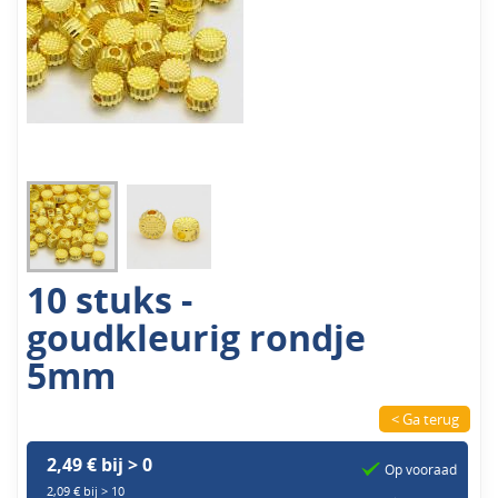
10 stuks -
goudkleurig rondje
5mm
< Ga terug
2,49 € bij > 0
Op vooraad
2,09 € bij > 10