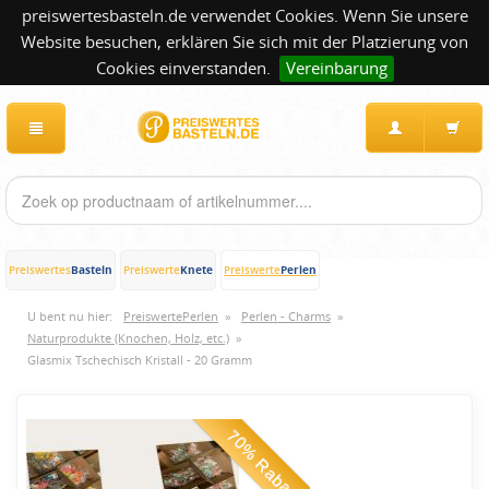
preiswertesbasteln.de verwendet Cookies. Wenn Sie unsere
Website besuchen, erklären Sie sich mit der Platzierung von
Cookies einverstanden.
Vereinbarung
Basteln
Knete
Perlen
Preiswertes
Preiswerte
Preiswerte
U bent nu hier:
PreiswertePerlen
»
Perlen - Charms
»
Naturprodukte (Knochen, Holz, etc.)
»
Glasmix Tschechisch Kristall - 20 Gramm
70% Rabatt