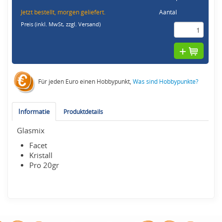
Jetzt bestellt, morgen geliefert.
Aantal
Preis (inkl. MwSt,
zzgl. Versand
)
Für jeden Euro einen Hobbypunkt,
Was sind Hobbypunkte?
Informatie
Produktdetails
Glasmix
Facet
Kristall
Pro 20gr