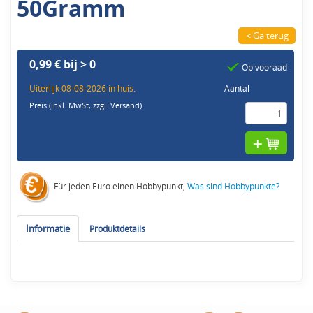
50Gramm
< Ga terug
0,99 € bij > 0
Op vooraad
Uiterlijk 08-08-2026 in huis.
Aantal
Preis (inkl. MwSt,
zzgl. Versand
)
Für jeden Euro einen Hobbypunkt,
Was sind Hobbypunkte?
Informatie
Produktdetails