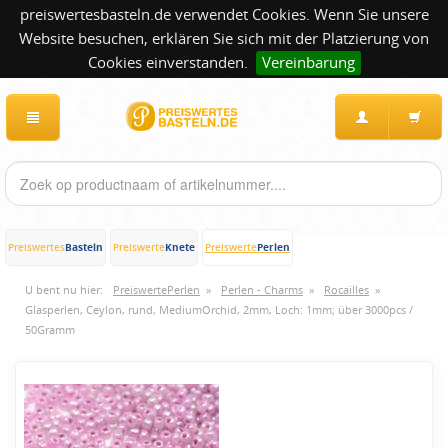
preiswertesbasteln.de verwendet Cookies. Wenn Sie unsere
Website besuchen, erklären Sie sich mit der Platzierung von
Cookies einverstanden.
Vereinbarung
Basteln
Knete
Perlen
Preiswertes
Preiswerte
Preiswerte
U bent nu hier:
PreiswertePerlen
»
Perlen - Charms
»
Rocailles
»
Glasperlen, Ceylon, rund, MediumOrchid, 2mm, Loch: 1mm; über 3000pcs /
50Gramm