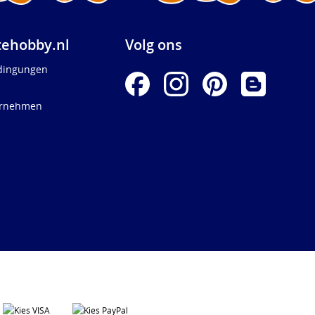
ehobby.nl
Volg ons
dingungen
ernehmen