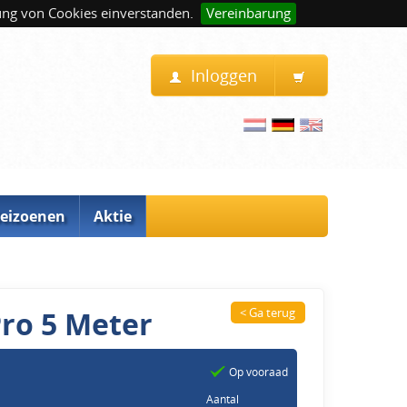
ung von Cookies einverstanden.
Vereinbarung
Inloggen
eizoenen
Aktie
Pro 5 Meter
< Ga terug
Op vooraad
Aantal