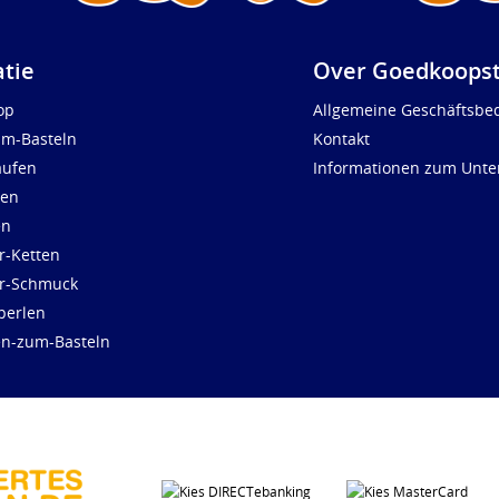
atie
Over Goedkoopst
op
Allgemeine Geschäftsbe
um-Basteln
Kontakt
aufen
Informationen zum Unt
len
en
r-Ketten
ür-Schmuck
perlen
en-zum-Basteln