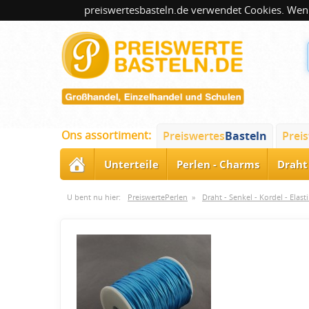
preiswertesbasteln.de verwendet Cookies. Wenn
Ons assortiment:
Preiswertes
Basteln
Prei
Unterteile
Perlen - Charms
Draht 
U bent nu hier:
PreiswertePerlen
»
Draht - Senkel - Kordel - Elast