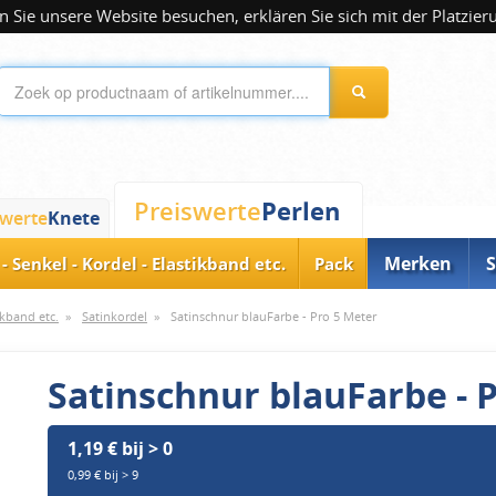
 Sie unsere Website besuchen, erklären Sie sich mit der Platzier
Perlen
Preiswerte
swerte
Knete
Merken
S
- Senkel - Kordel - Elastikband etc.
Pack
ikband etc.
»
Satinkordel
»
Satinschnur blauFarbe - Pro 5 Meter
Satinschnur blauFarbe - 
1,19 € bij > 0
0,99 € bij > 9