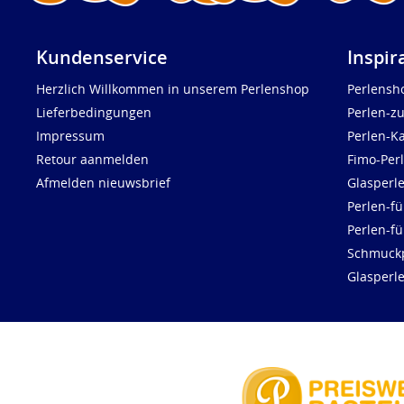
Kundenservice
Inspir
Herzlich Willkommen in unserem Perlenshop
Perlensh
Lieferbedingungen
Perlen-z
Impressum
Perlen-K
Retour aanmelden
Fimo-Per
Afmelden nieuwsbrief
Glasperl
Perlen-fü
Perlen-f
Schmuck
Glasperl