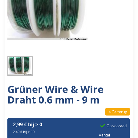
Grüner Wire & Wire
Draht 0.6 mm - 9 m
< Ga terug
2,99 € bij > 0
Op vooraad
2,49 € bij > 10
Aantal