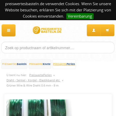
preiswertesbasteln.de verwendet Cookies. Wenn Sie unsere
Website besuchen, erklären Sie sich mit der Platzierung von
Cookies einverstanden.
Vereinbarung
Basteln
Knete
Perlen
Preiswertes
Preiswerte
Preiswerte
U bent nu hier:
PreiswertePerlen
»
Draht - Senkel - Kordel - Elastikband etc.
»
Grüner Wire & Wire Draht 0.6 mm - 9 m