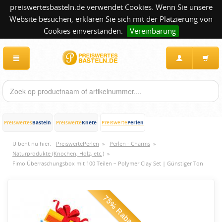
preiswertesbasteln.de verwendet Cookies. Wenn Sie unsere
Website besuchen, erklären Sie sich mit der Platzierung von
Cookies einverstanden.
Vereinbarung
Basteln
Knete
Perlen
Preiswertes
Preiswerte
Preiswerte
U bent nu hier:
PreiswertePerlen
»
Perlen - Charms
»
Naturprodukte (Knochen, Holz, etc.)
»
Fimo Überraschungsbox mit 100 Teilen – Polymer Clay Set | Günstiger Ton
75% Rabatt