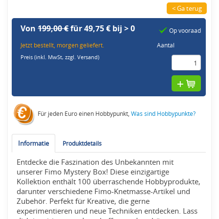
< Ga terug
Von
199,00 €
für 49,75 € bij > 0
Op vooraad
Jetzt bestellt, morgen geliefert.
Aantal
Preis (inkl. MwSt,
zzgl. Versand
)
Für jeden Euro einen Hobbypunkt,
Was sind Hobbypunkte?
Informatie
Produktdetails
Entdecke die Faszination des Unbekannten mit
unserer Fimo Mystery Box! Diese einzigartige
Kollektion enthält 100 überraschende Hobbyprodukte,
darunter verschiedene Fimo-Knetmasse-Artikel und
Zubehör. Perfekt für Kreative, die gerne
experimentieren und neue Techniken entdecken. Lass