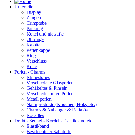
Unterteile
Display
Zangen
Crimptube
Packung
Kettel und nietstifte
Ohrringe
Kalotten
Perlenkappe
Ring
Verschluss
Kette
Perlen - Charms
Rhinestones
Verschiedene Glasperlen
Gehäkeltes & Pinseln
Verschiedenartige Perlen
Metall perlen
Naturprodukte (Knochen, Holz, etc.)
Charms & Anhänger & Religiös
Rocailles
Draht - Senkel - Kordel - Elastikband etc.
Elastikband
Beschichteter Sahldraht