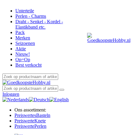
Unterteile
Perlen - Charms
Draht - Senkel - Kordel -
Elastikband etc.
Pack
Merken
Seizoenen
Aktie
Nieuw!
Op=Op
Best verkocht
Inloggen
Ons assortiment:
Preiswertes
Basteln
Preiswerte
Knete
Preiswerte
Perlen