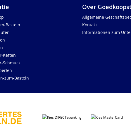
atie
Over Goedkoopst
op
Allgemeine Geschäftsbe
um-Basteln
Kontakt
aufen
Informationen zum Unt
len
en
r-Ketten
ür-Schmuck
perlen
en-zum-Basteln