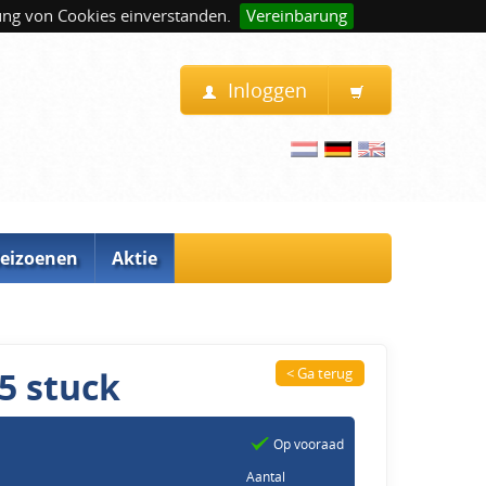
ung von Cookies einverstanden.
Vereinbarung
Inloggen
eizoenen
Aktie
5 stuck
< Ga terug
Op vooraad
Aantal