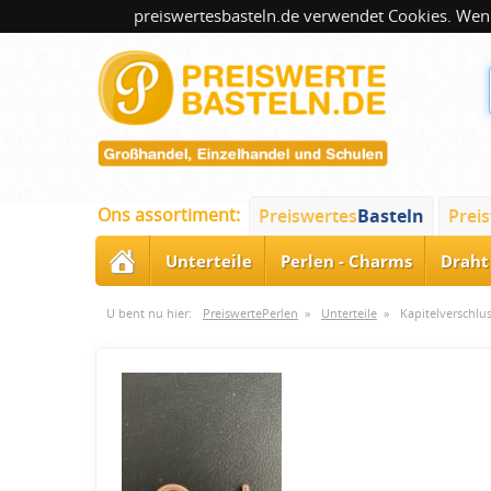
preiswertesbasteln.de verwendet Cookies. Wenn
Ons assortiment:
Preiswertes
Basteln
Prei
Unterteile
Perlen - Charms
Draht 
U bent nu hier:
PreiswertePerlen
»
Unterteile
»
Kapitelverschlus