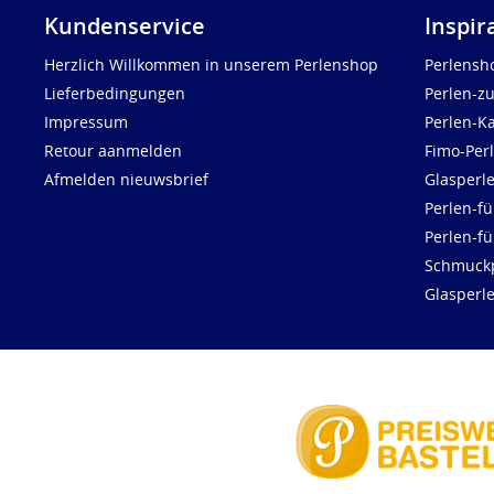
Kundenservice
Inspir
Herzlich Willkommen in unserem Perlenshop
Perlensh
Lieferbedingungen
Perlen-z
Impressum
Perlen-K
Retour aanmelden
Fimo-Per
Afmelden nieuwsbrief
Glasperl
Perlen-fü
Perlen-f
Schmuck
Glasperl