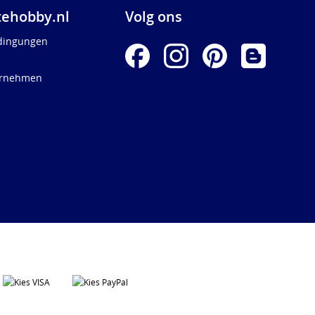
ehobby.nl
Volg ons
dingungen
ernehmen