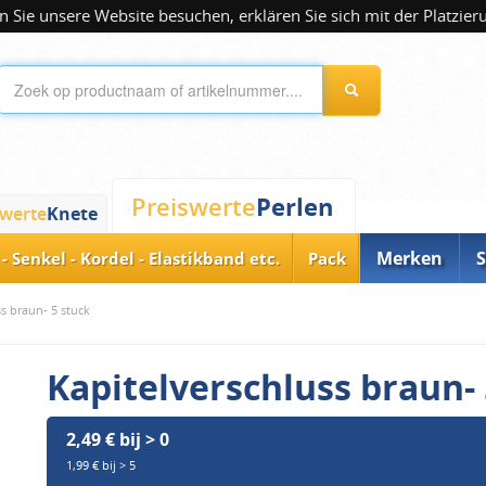
 Sie unsere Website besuchen, erklären Sie sich mit der Platzier
Perlen
Preiswerte
swerte
Knete
Merken
S
- Senkel - Kordel - Elastikband etc.
Pack
s braun- 5 stuck
Kapitelverschluss braun- 
2,49 € bij > 0
1,99 € bij > 5