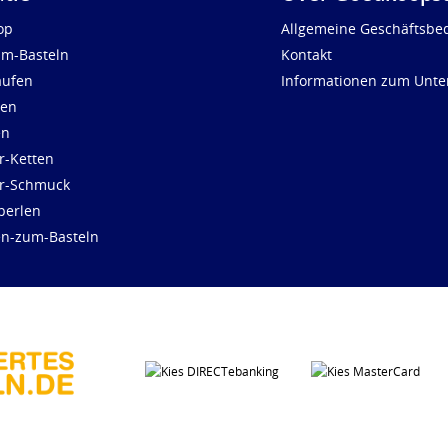
op
Allgemeine Geschäftsbe
um-Basteln
Kontakt
aufen
Informationen zum Unt
len
en
r-Ketten
ür-Schmuck
perlen
en-zum-Basteln