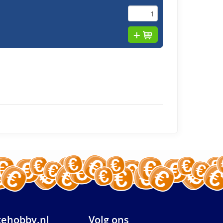
ehobby.nl
Volg ons