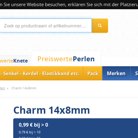
 Sie unsere Website besuchen, erklären Sie sich mit der Platzier
Perlen
Preiswerte
swerte
Knete
Merken
S
- Senkel - Kordel - Elastikband etc.
Pack
rlen
»
Charm 14x8mm
Charm 14x8mm
0,99 € bij > 0
0,79 € bij > 10