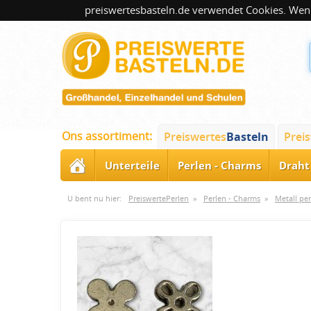
preiswertesbasteln.de verwendet Cookies. Wenn
Ons assortiment:
Preiswertes
Basteln
Prei
Unterteile
Perlen - Charms
Draht 
U bent nu hier:
PreiswertePerlen
»
Perlen - Charms
»
Metall pe