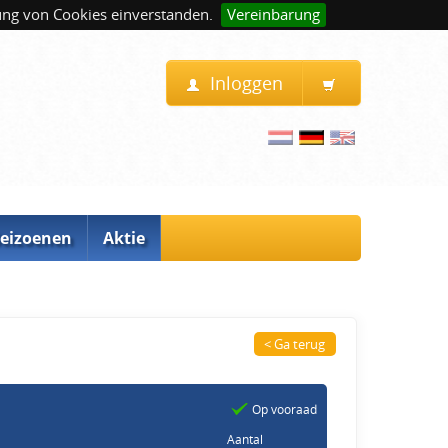
ung von Cookies einverstanden.
Vereinbarung
Inloggen
eizoenen
Aktie
< Ga terug
Op vooraad
Aantal