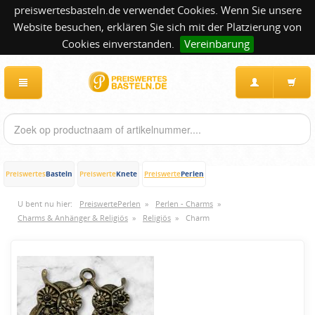
preiswertesbasteln.de verwendet Cookies. Wenn Sie unsere
Website besuchen, erklären Sie sich mit der Platzierung von
Cookies einverstanden.
Vereinbarung
Basteln
Knete
Perlen
Preiswertes
Preiswerte
Preiswerte
U bent nu hier:
PreiswertePerlen
»
Perlen - Charms
»
Charms & Anhänger & Religiös
»
Religiös
»
Charm