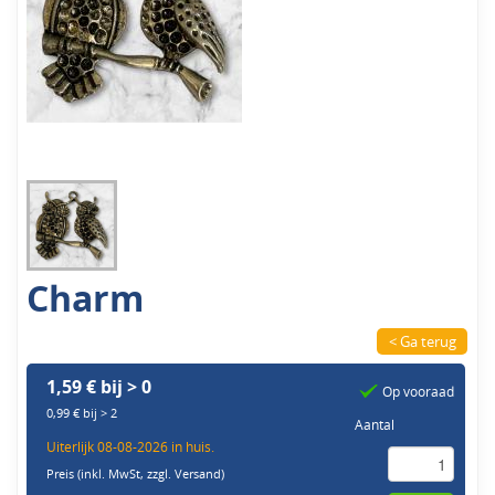
Charm
< Ga terug
1,59 € bij > 0
Op vooraad
0,99 € bij > 2
Aantal
Uiterlijk 08-08-2026 in huis.
Preis (inkl. MwSt,
zzgl. Versand
)