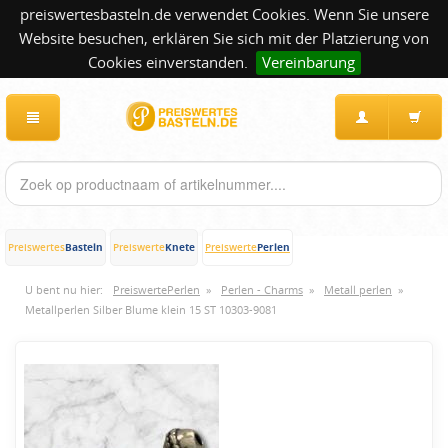
preiswertesbasteln.de verwendet Cookies. Wenn Sie unsere
Website besuchen, erklären Sie sich mit der Platzierung von
Cookies einverstanden.
Vereinbarung
Basteln
Knete
Perlen
Preiswertes
Preiswerte
Preiswerte
U bent nu hier:
PreiswertePerlen
»
Perlen - Charms
»
Metall perlen
»
Metallperlen Silber Blume klein 15 ST 10303-9081