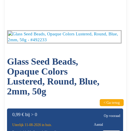
Glass Seed Beads,
Opaque Colors
Lustered, Round, Blue,
2mm, 50g
< Ga terug
0,99 € bij > 0
Op vooraad
Aantal
Uiterlijk 11-08-2026 in huis.