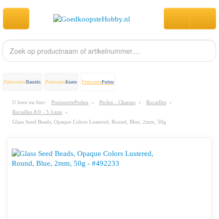
Preiswertes
Basteln
Preiswerte
Knete
Preiswerte
Perlen
U bent nu hier:
PreiswertePerlen
»
Perlen - Charms
»
Rocailles
»
Rocailles 8/0 - 3.1mm
»
Glass Seed Beads, Opaque Colors Lustered, Round, Blue, 2mm, 50g