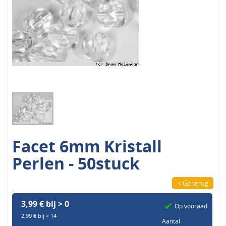
Facet 6mm Kristall
Perlen - 50stuck
< Ga terug
3,99 € bij > 0
Op vooraad
2,99 € bij > 14
Aantal