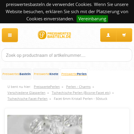
preiswertesbasteln.de verwendet Cookies. Wenn Sie unsere
Website besuchen, erklären Sie sich mit der Platzierung von
Cookies einverstanden.
Vereinbarung
Basteln
Knete
Perlen
Preiswertes
Preiswerte
Preiswerte
U bent nu hier:
PreiswertePerlen
»
Perlen - Charms
»
Verschiedene Glasperlen
»
Tschechische Perlen (Bicone-Facet etc)
»
Tschechische Facet-Perlen
»
Facet 6mm Kristall Perlen - 50stuck