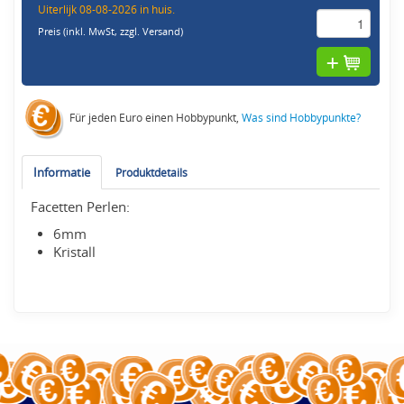
Uiterlijk 08-08-2026 in huis.
Preis (inkl. MwSt,
zzgl. Versand
)
Für jeden Euro einen Hobbypunkt,
Was sind Hobbypunkte?
Informatie
Produktdetails
Facetten Perlen:
6mm
Kristall