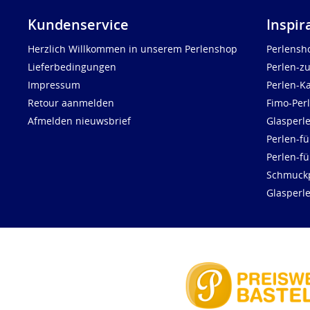
Kundenservice
Inspir
Herzlich Willkommen in unserem Perlenshop
Perlensh
Lieferbedingungen
Perlen-z
Impressum
Perlen-K
Retour aanmelden
Fimo-Per
Afmelden nieuwsbrief
Glasperl
Perlen-fü
Perlen-f
Schmuck
Glasperl