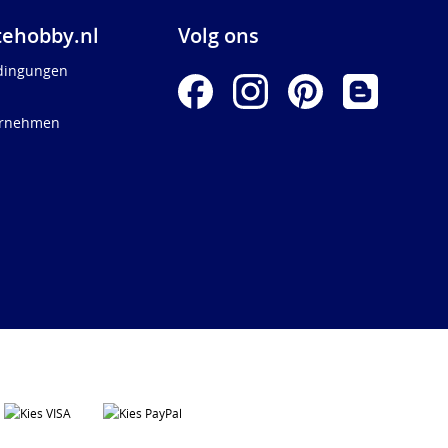
ehobby.nl
Volg ons
dingungen
ernehmen