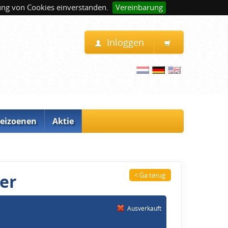
ung von Cookies einverstanden.
Vereinbarung
Inloggen
eizoenen
Aktie
er
< Ga terug
Ausverkauft