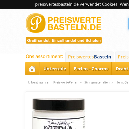
preiswertesbasteln.de verwendet Cookies. Wenn
Ons assortiment:
Preiswertes
Basteln
Prei
Unterteile
Perlen - Charms
Draht 
U bent nu hier:
PreiswertePerlen
»
Stringmaterialien
»
HempBan