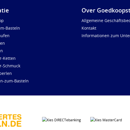
atie
Over Goedkoopst
op
Allgemeine Geschäftsbe
um-Basteln
Kontakt
aufen
Informationen zum Unt
len
en
r-Ketten
ür-Schmuck
perlen
en-zum-Basteln