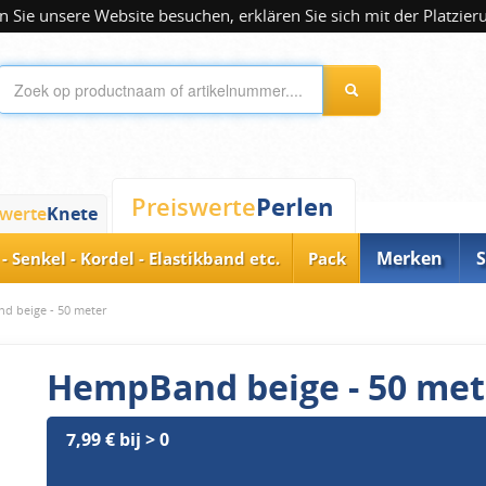
 Sie unsere Website besuchen, erklären Sie sich mit der Platzier
Perlen
Preiswerte
swerte
Knete
Merken
S
- Senkel - Kordel - Elastikband etc.
Pack
d beige - 50 meter
HempBand beige - 50 met
7,99 € bij > 0