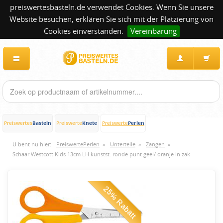
preiswertesbasteln.de verwendet Cookies. Wenn Sie unsere
Website besuchen, erklären Sie sich mit der Platzierung von
Cookies einverstanden.
Vereinbarung
Basteln
Knete
Perlen
Preiswertes
Preiswerte
Preiswerte
U bent nu hier:
PreiswertePerlen
»
Unterteile
»
Zangen
»
Schaar Westcott Kids 13cm LH kunstst. ronde punt geel/ oranje in zak
25% Rabatt