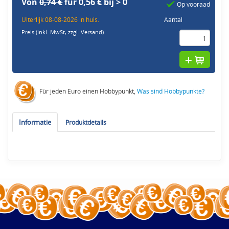
Von
0,74 €
für 0,56 € bij > 0
Op vooraad
Uiterlijk 08-08-2026 in huis.
Aantal
Preis (inkl. MwSt,
zzgl. Versand
)
Für jeden Euro einen Hobbypunkt,
Was sind Hobbypunkte?
Informatie
Produktdetails