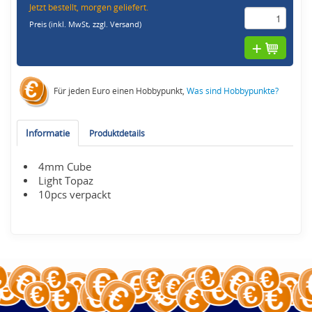
Jetzt bestellt, morgen geliefert.
Preis (inkl. MwSt,
zzgl. Versand
)
Für jeden Euro einen Hobbypunkt,
Was sind Hobbypunkte?
Informatie
Produktdetails
4mm Cube
Light Topaz
10pcs verpackt