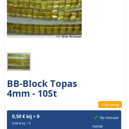
BB-Block Topas
4mm - 10St
< Ga terug
0,50 € bij > 0
Op vooraad
0,46 € bij > 5
Aantal