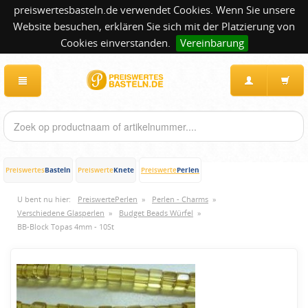
preiswertesbasteln.de verwendet Cookies. Wenn Sie unsere
Website besuchen, erklären Sie sich mit der Platzierung von
Cookies einverstanden.
Vereinbarung
Basteln
Knete
Perlen
Preiswertes
Preiswerte
Preiswerte
U bent nu hier:
PreiswertePerlen
»
Perlen - Charms
»
Verschiedene Glasperlen
»
Budget Beads Würfel
»
BB-Block Topas 4mm - 10St