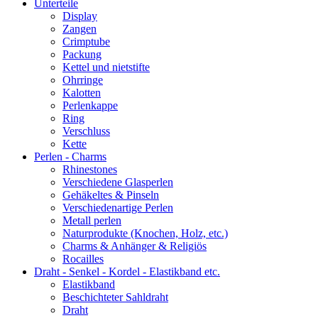
Unterteile
Display
Zangen
Crimptube
Packung
Kettel und nietstifte
Ohrringe
Kalotten
Perlenkappe
Ring
Verschluss
Kette
Perlen - Charms
Rhinestones
Verschiedene Glasperlen
Gehäkeltes & Pinseln
Verschiedenartige Perlen
Metall perlen
Naturprodukte (Knochen, Holz, etc.)
Charms & Anhänger & Religiös
Rocailles
Draht - Senkel - Kordel - Elastikband etc.
Elastikband
Beschichteter Sahldraht
Draht