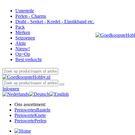
Unterteile
Perlen - Charms
Draht - Senkel - Kordel - Elastikband etc.
Pack
Merken
Seizoenen
Aktie
Nieuw!
Op=Op
Best verkocht
Inloggen
Ons assortiment:
Preiswertes
Basteln
Preiswerte
Knete
Preiswerte
Perlen