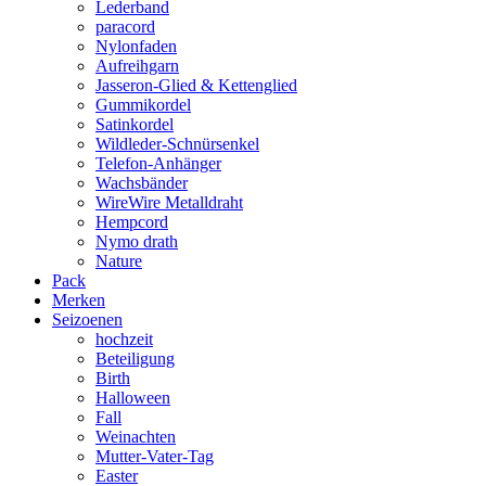
Lederband
paracord
Nylonfaden
Aufreihgarn
Jasseron-Glied & Kettenglied
Gummikordel
Satinkordel
Wildleder-Schnürsenkel
Telefon-Anhänger
Wachsbänder
WireWire Metalldraht
Hempcord
Nymo drath
Nature
Pack
Merken
Seizoenen
hochzeit
Beteiligung
Birth
Halloween
Fall
Weinachten
Mutter-Vater-Tag
Easter