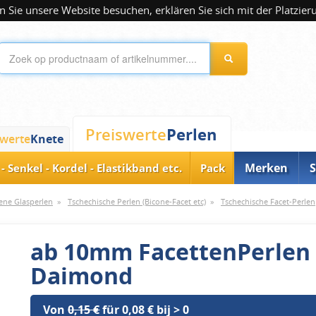
 Sie unsere Website besuchen, erklären Sie sich mit der Platzier
Perlen
Preiswerte
swerte
Knete
Merken
S
- Senkel - Kordel - Elastikband etc.
Pack
ene Glasperlen
»
Tschechische Perlen (Bicone-Facet etc)
»
Tschechische Facet-Perlen
ab 10mm FacettenPerlen 
Daimond
Von
0,15 €
für 0,08 € bij > 0