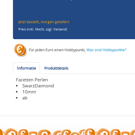
Jetzt bestellt, morgen geliefert.
Preis (inkl. MwSt,
zzgl. Versand
)
Für jeden Euro einen Hobbypunkt,
Was sind Hobbypunkte?
Informatie
Produktdetails
Facetten Perlen
SwarzDaimond
10mm
ab