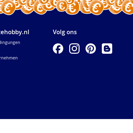
ehobby.nl
Volg ons
dingungen
ernehmen