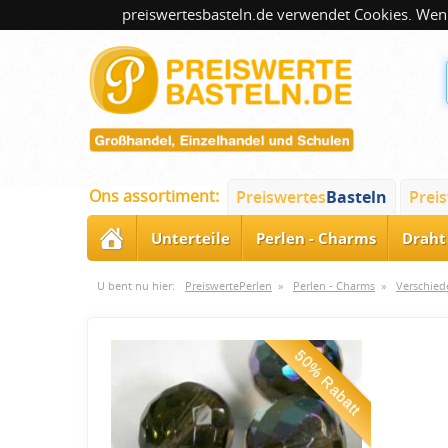
preiswertesbasteln.de verwendet Cookies. Wenn
Ons assortiment:
Preiswertes
Basteln
Prei
Unterteile
Perlen - Charms
Draht 
U bent nu hier:
PreiswertePerlen
»
Perlen - Charms
»
Verschied
50% Rabatt