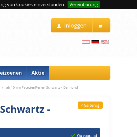
ung von Cookies einverstanden.
Vereinbarung
Inloggen
eizoenen
Aktie
»
ab 10mm FacettenPerlen Schwartz - Daimond
Schwartz -
< Ga terug
Op vooraad