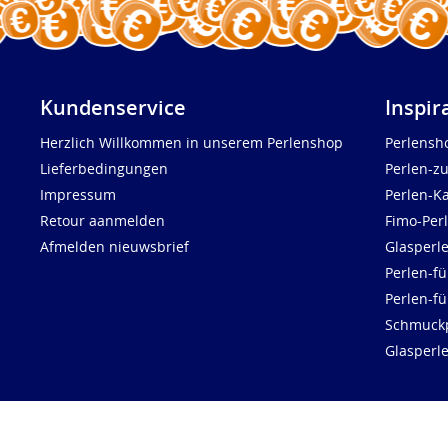
Kundenservice
Inspir
Herzlich Willkommen in unserem Perlenshop
Perlensh
Lieferbedingungen
Perlen-z
Impressum
Perlen-K
Retour aanmelden
Fimo-Per
Afmelden nieuwsbrief
Glasperl
Perlen-fü
Perlen-f
Schmuck
Glasperl