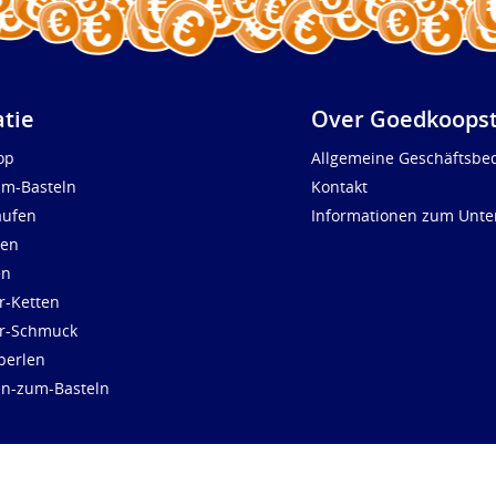
atie
Over Goedkoopst
op
Allgemeine Geschäftsbe
um-Basteln
Kontakt
aufen
Informationen zum Unt
len
en
r-Ketten
ür-Schmuck
perlen
en-zum-Basteln