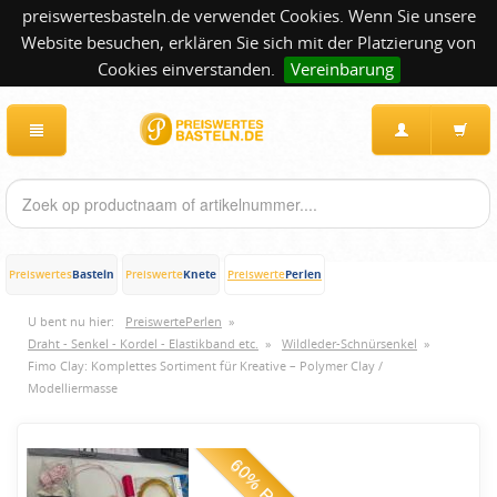
preiswertesbasteln.de verwendet Cookies. Wenn Sie unsere
Website besuchen, erklären Sie sich mit der Platzierung von
Cookies einverstanden.
Vereinbarung
Basteln
Knete
Perlen
Preiswertes
Preiswerte
Preiswerte
U bent nu hier:
PreiswertePerlen
»
Draht - Senkel - Kordel - Elastikband etc.
»
Wildleder-Schnürsenkel
»
Fimo Clay: Komplettes Sortiment für Kreative – Polymer Clay /
Modelliermasse
60% Rabatt