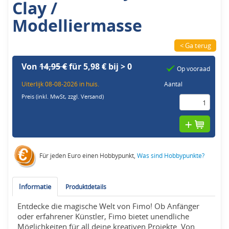
Clay /
Modelliermasse
< Ga terug
Von
14,95 €
für 5,98 € bij > 0
Op vooraad
Uiterlijk 08-08-2026 in huis.
Aantal
Preis (inkl. MwSt,
zzgl. Versand
)
Für jeden Euro einen Hobbypunkt,
Was sind Hobbypunkte?
Informatie
Produktdetails
Entdecke die magische Welt von Fimo! Ob Anfänger
oder erfahrener Künstler, Fimo bietet unendliche
Möglichkeiten für all deine kreativen Projekte. Von