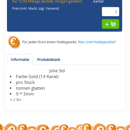
Fur 12:00 Mittags bestellt, morgen geliefert.
Aantal
Preis (inkl. MwSt,
zzgl. Versand
)
Für jeden Euro einen Hobbypunkt,
Was sind Hobbypunkte?
Informatie
Produktdetails
Jolie Stil
Farbe Gold (14 Karat)
pro Stück
tonnen glatten
9 * 3mm
< / li>