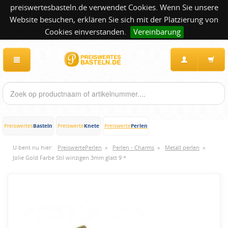
preiswertesbasteln.de verwendet Cookies. Wenn Sie unsere
Website besuchen, erklären Sie sich mit der Platzierung von
Cookies einverstanden.
Vereinbarung
Basteln
Knete
Perlen
Preiswertes
Preiswerte
Preiswerte
U bent nu hier:
PreiswertePerlen
»
Perlen - Charms
»
Metall perlen
»
Jolie Gold Farbe Stil winzigen 3mm glatt 9 *