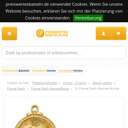
preiswertesbasteln.de verwendet Cookies. Wenn Sie unsere
Website besuchen, erklären Sie sich mit der Platzierung von
Cookies einverstanden.
Vereinbarung
Basteln
Knete
Perlen
Preiswertes
Preiswerte
Preiswerte
U bent nu hier:
PreiswertePerlen
»
Perlen - Charms
»
Metall perlen
»
Planet Earth
»
Planet Earth Bronzefarbig
»
2x Planet Earth Bronze Münze