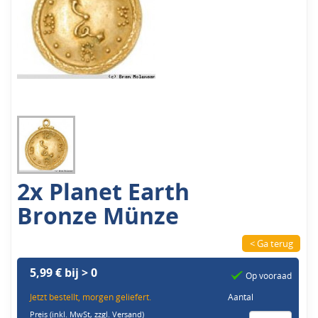
2x Planet Earth
Bronze Münze
< Ga terug
5,99 € bij > 0
Op vooraad
Jetzt bestellt, morgen geliefert.
Aantal
Preis (inkl. MwSt,
zzgl. Versand
)