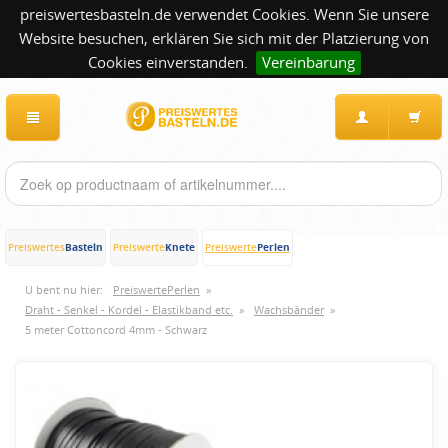
preiswertesbasteln.de verwendet Cookies. Wenn Sie unsere
Website besuchen, erklären Sie sich mit der Platzierung von
Cookies einverstanden.
Vereinbarung
Basteln
Knete
Perlen
Preiswertes
Preiswerte
Preiswerte
U bent nu hier:
PreiswertePerlen
»
Draht - Senkel - Kordel - Elastikband etc.
»
Wachsbänder
»
5 meter Cottoncord 4mm - Schwarz