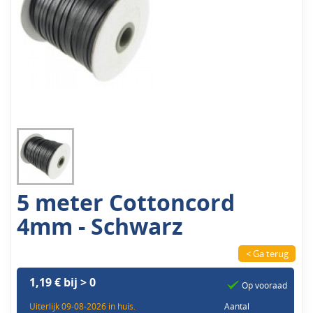
5 meter Cottoncord
4mm - Schwarz
< Ga terug
1,19 € bij > 0
Op vooraad
Uiterlijk 09-08-2026 in huis.
Aantal