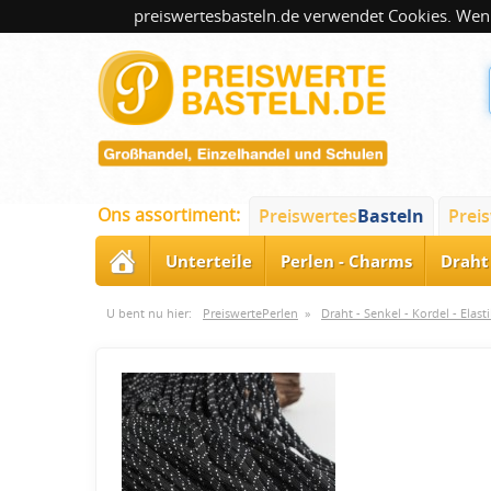
preiswertesbasteln.de verwendet Cookies. Wenn
Ons assortiment:
Preiswertes
Basteln
Prei
Unterteile
Perlen - Charms
Draht 
U bent nu hier:
PreiswertePerlen
»
Draht - Senkel - Kordel - Elast