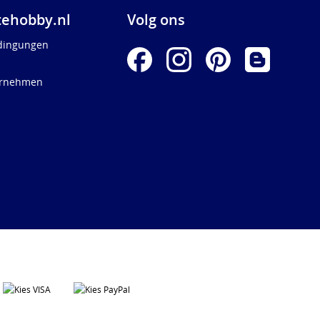
ehobby.nl
Volg ons
dingungen
ernehmen