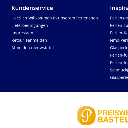
Kundenservice
Inspir
Herzlich Willkommen in unserem Perlenshop
Perlensh
Lieferbedingungen
Perlen-z
Impressum
Perlen-K
Retour aanmelden
Fimo-Per
Afmelden nieuwsbrief
Glasperl
Perlen-fü
Perlen-f
Schmuck
Glasperl