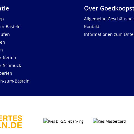
atie
Over Goedkoopst
op
Allgemeine Geschäftsbe
um-Basteln
Kontakt
aufen
Informationen zum Unt
len
en
r-Ketten
ür-Schmuck
perlen
en-zum-Basteln