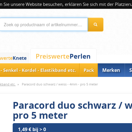
 Sie unsere Website besuchen, erklären Sie sich mit der Platzier
Perlen
Preiswerte
swerte
Knete
Merken
S
- Senkel - Kordel - Elastikband etc.
Pack
ikband etc.
»
Paracord duo schwarz / weiss - 4mm - pro 5 meter
Paracord duo schwarz / w
pro 5 meter
1,49 € bij > 0