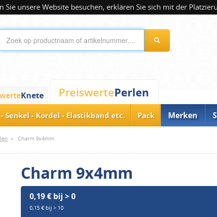
 Sie unsere Website besuchen, erklären Sie sich mit der Platzier
Perlen
Preiswerte
swerte
Knete
Merken
S
- Senkel - Kordel - Elastikband etc.
Pack
rlen
»
Charm 9x4mm
Charm 9x4mm
0,19 € bij > 0
0,15 € bij > 10