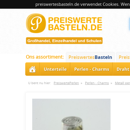
preiswertesbasteln.de verwendet Cookies. Wenn
Ons assortiment:
Preiswertes
Basteln
Prei
Unterteile
Perlen - Charms
Draht 
U bent nu hier:
PreiswertePerlen
»
Perlen - Charms
»
Metall pe