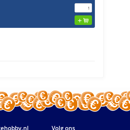
ehobby.nl
Volg ons