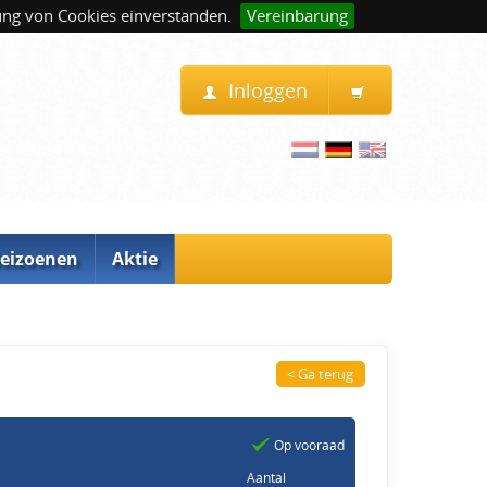
ung von Cookies einverstanden.
Vereinbarung
Inloggen
eizoenen
Aktie
< Ga terug
Op vooraad
Aantal