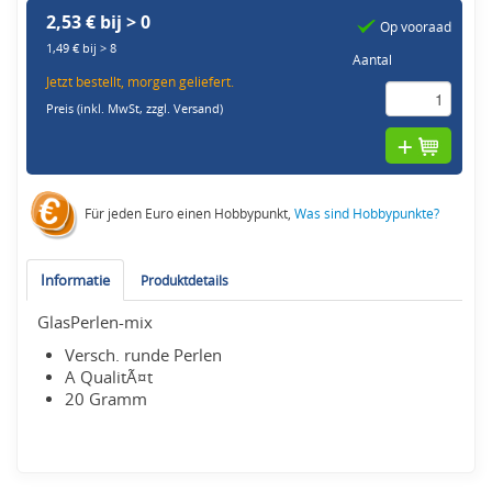
2,53 € bij > 0
Op vooraad
1,49 € bij > 8
Aantal
Jetzt bestellt, morgen geliefert.
Preis (inkl. MwSt,
zzgl. Versand
)
Für jeden Euro einen Hobbypunkt,
Was sind Hobbypunkte?
Informatie
Produktdetails
GlasPerlen-mix
Versch. runde Perlen
A QualitÃ¤t
20 Gramm