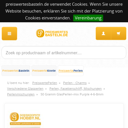
preiswertesbasteln.de verwendet Cookies. Wenn Sie unsere
Website besuchen, erklären Sie sich mit der Platzierung von
Cookies einverstanden.
Vereinbarung
Basteln
Knete
Perlen
Preiswertes
Preiswerte
Preiswerte
U bent nu hier:
PreiswertePerlen
»
Perlen - Charms
»
Verschiedene Glasperlen
»
Perlen, Facettenschliff, Mischungen
»
Perlenmischungen
»
50 Gramm GlasPerlen-mix Purple 4-6-8mm