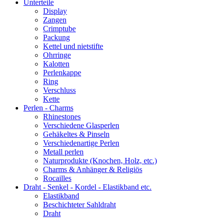
Unterteile
Display
Zangen
Crimptube
Packung
Kettel und nietstifte
Ohrringe
Kalotten
Perlenkappe
Ring
Verschluss
Kette
Perlen - Charms
Rhinestones
Verschiedene Glasperlen
Gehäkeltes & Pinseln
Verschiedenartige Perlen
Metall perlen
Naturprodukte (Knochen, Holz, etc.)
Charms & Anhänger & Religiös
Rocailles
Draht - Senkel - Kordel - Elastikband etc.
Elastikband
Beschichteter Sahldraht
Draht