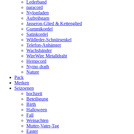
Lederband
paracord
Nylonfaden
Aufreihgarn
Jasseron-Glied & Kettenglied
Gummikordel
Satinkordel
Wildleder-Schnürsenkel
Telefon-Anhänger
Wachsbänder
WireWire Metalldraht
Hempcord
Nymo drath
Nature
Pack
Merken
Seizoenen
hochzeit
Beteiligung
Birth
Halloween
Fall
Weinachten
Mutter-Vater-Tag
Easter