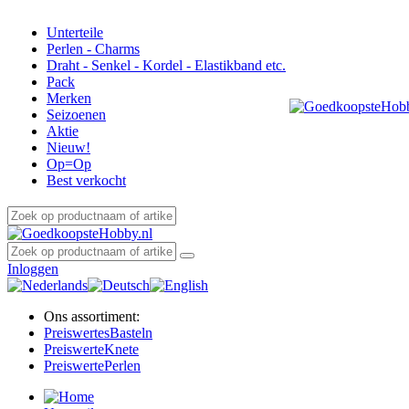
Unterteile
Perlen - Charms
Draht - Senkel - Kordel - Elastikband etc.
Pack
Merken
Seizoenen
Aktie
Nieuw!
Op=Op
Best verkocht
Inloggen
Ons assortiment:
Preiswertes
Basteln
Preiswerte
Knete
Preiswerte
Perlen