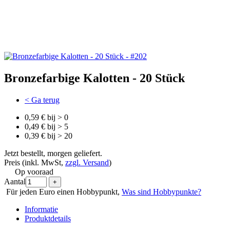
Bronzefarbige Kalotten - 20 Stück
< Ga terug
0,59 € bij > 0
0,49 € bij > 5
0,39 € bij > 20
Jetzt bestellt, morgen geliefert.
Preis (inkl. MwSt,
zzgl. Versand
)
Op vooraad
Aantal
Für jeden Euro einen Hobbypunkt,
Was sind Hobbypunkte?
Informatie
Produktdetails