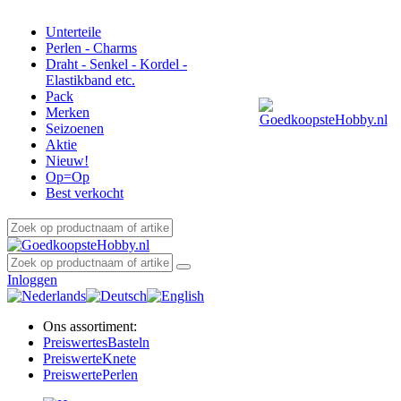
Unterteile
Perlen - Charms
Draht - Senkel - Kordel -
Elastikband etc.
Pack
Merken
Seizoenen
Aktie
Nieuw!
Op=Op
Best verkocht
Inloggen
Ons assortiment:
Preiswertes
Basteln
Preiswerte
Knete
Preiswerte
Perlen