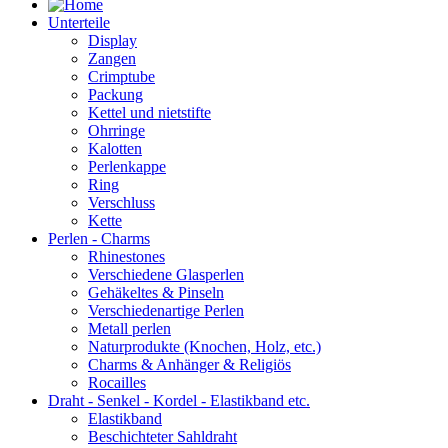
Unterteile
Display
Zangen
Crimptube
Packung
Kettel und nietstifte
Ohrringe
Kalotten
Perlenkappe
Ring
Verschluss
Kette
Perlen - Charms
Rhinestones
Verschiedene Glasperlen
Gehäkeltes & Pinseln
Verschiedenartige Perlen
Metall perlen
Naturprodukte (Knochen, Holz, etc.)
Charms & Anhänger & Religiös
Rocailles
Draht - Senkel - Kordel - Elastikband etc.
Elastikband
Beschichteter Sahldraht