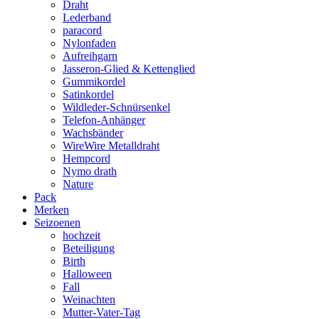
Draht
Lederband
paracord
Nylonfaden
Aufreihgarn
Jasseron-Glied & Kettenglied
Gummikordel
Satinkordel
Wildleder-Schnürsenkel
Telefon-Anhänger
Wachsbänder
WireWire Metalldraht
Hempcord
Nymo drath
Nature
Pack
Merken
Seizoenen
hochzeit
Beteiligung
Birth
Halloween
Fall
Weinachten
Mutter-Vater-Tag