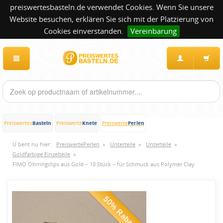
preiswertesbasteln.de verwendet Cookies. Wenn Sie unsere
Website besuchen, erklären Sie sich mit der Platzierung von
Cookies einverstanden.
Vereinbarung
Basteln
Knete
Perlen
Preiswertes
Preiswerte
Preiswerte
U bent nu hier:
PreiswertePerlen
»
Unterteile
»
Unterteile
»
Goldfarbige Einzelteile
»
FIMO Ohrringclips aus Gold – 10 Stück – für Schmuck aus Polymer Clay
50% Rabatt