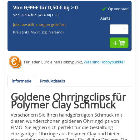
Von
0,99 €
für 0,50 € bij > 0
Op vooraad
Von
0,89 €
für 0,45 € bij > 10
Aantal
Jetzt bestellt, morgen geliefert.
Preis (inkl. MwSt,
zzgl. Versand
)
Für jeden Euro einen Hobbypunkt,
Was sind Hobbypunkte?
Informatie
Produktdetails
Goldene Ohrringclips für
Polymer Clay Schmuck
Verschönern Sie Ihren handgefertigten Schmuck mit
diesen wunderschönen goldenen Ohrringclips von
FIMO. Sie eignen sich perfekt für die Gestaltung
einzigartiger Ohrringe aus Polymer Clay und bieten
eine stabile und elegante Basis für all Ihre Designs. Ob