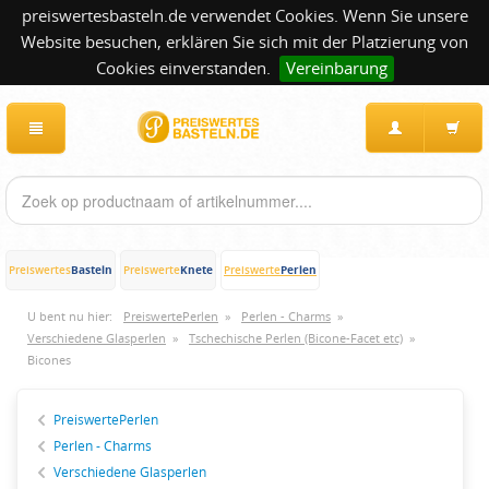
preiswertesbasteln.de verwendet Cookies. Wenn Sie unsere
Website besuchen, erklären Sie sich mit der Platzierung von
Cookies einverstanden.
Vereinbarung
Basteln
Knete
Perlen
Preiswertes
Preiswerte
Preiswerte
U bent nu hier:
PreiswertePerlen
»
Perlen - Charms
»
Verschiedene Glasperlen
»
Tschechische Perlen (Bicone-Facet etc)
»
Bicones
PreiswertePerlen
Perlen - Charms
Verschiedene Glasperlen