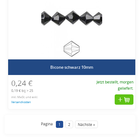
Bicone schwarz 10mm
0,24 €
Jetzt bestellt, morgen
geliefert.
0,19 € bij > 25
inkl. MwSt. und exkl.
Versandkosten
Pagina
1
2
Nächste »